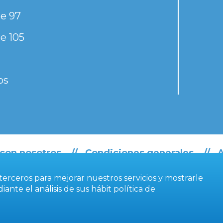
e 97
e 105
os
 con nosotros
Condiciones generales
A
e terceros para mejorar nuestros servicios y mostrarle
ante el análisis de sus hábit
política de