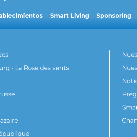
ablecimientos
Smart Living
Sponsoring
dos
Nues
rg - La Rose des vents
Nues
Noti
russe
Preg
Smar
azaire
Chart
épublique