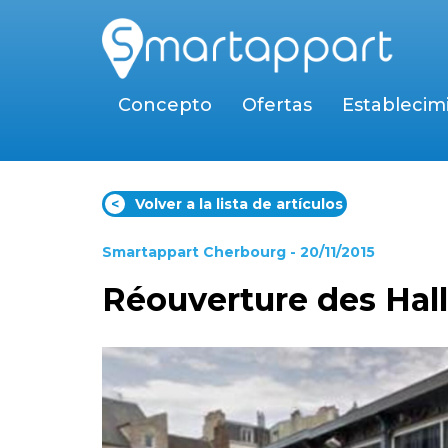
Concepto
Ofertas
Establecim
<
Volver a la lista de artículos
Smartappart Cherbourg
- 20/11/2015
Réouverture des Hal