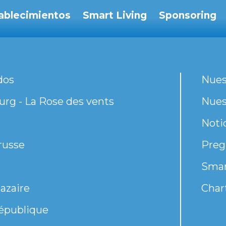
ablecimientos
Smart Living
Sponsoring
dos
Nues
rg - La Rose des vents
Nues
Noti
russe
Preg
Smar
azaire
Chart
épublique