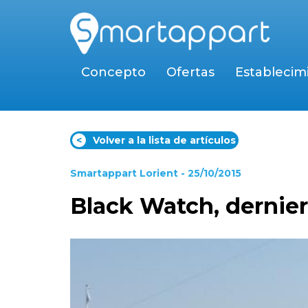
Concepto
Ofertas
Establecim
<
Volver a la lista de artículos
Smartappart Lorient
- 25/10/2015
Black Watch, dernier