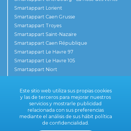
Smartappart Lorient
Smartappart Caen Grusse
Smartappart Troyes
Smartappart Saint-Nazaire
Smartappart Caen République
Smartappart Le Havre 97
Smartappart Le Havre 105
Smartappart Niort
Nuestros alojamientos
Este sitio web utiliza sus propias cookies
y las de terceros para mejorar nuestros
servicios y mostrarle publicidad
Contacta con nosotros
relacionada con sus preferencias
Condiciones generales
mediante el análisis de sus hábit
política
de confidencialidad
.
Aviso legal