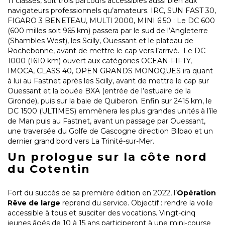
11 classes, soit trois parcours accessibles aussi bien aux
navigateurs professionnels qu’amateurs. IRC, SUN FAST 30,
FIGARO 3 BENETEAU, MULTI 2000, MINI 6.50 : Le DC 600
(600 milles soit 965 km) passera par le sud de l’Angleterre
(Shambles West), les Scilly, Ouessant et le plateau de
Rochebonne, avant de mettre le cap vers l’arrivé. Le DC
1000 (1610 km) ouvert aux catégories OCEAN-FIFTY,
IMOCA, CLASS 40, OPEN GRANDS MONOQUES ira quant
à lui au Fastnet après les Scilly, avant de mettre le cap sur
Ouessant et la bouée BXA (entrée de l’estuaire de la
Gironde), puis sur la baie de Quiberon. Enfin sur 2415 km, le
DC 1500 (ULTIMES) emmènera les plus grandes unités à l’île
de Man puis au Fastnet, avant un passage par Ouessant,
une traversée du Golfe de Gascogne direction Bilbao et un
dernier grand bord vers La Trinité-sur-Mer.
Un prologue sur la côte nord
du Cotentin
Fort du succès de sa première édition en 2022, l’
Opération
Rêve de large
reprend du service. Objectif : rendre la voile
accessible à tous et susciter des vocations. Vingt-cinq
jeunes âgés de 10 à 15 ans participeront à une mini-course