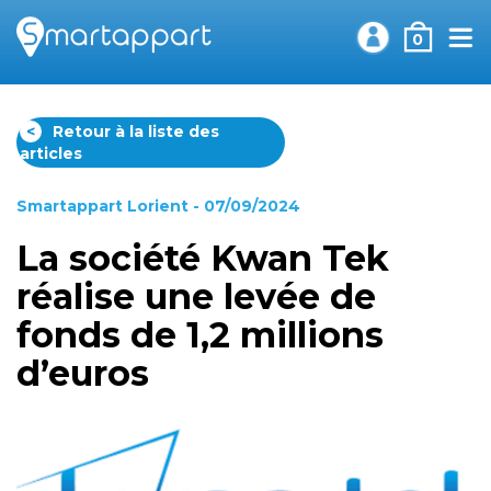
0
<
Retour à la liste des
articles
Smartappart Lorient
- 07/09/2024
La société Kwan Tek
réalise une levée de
fonds de 1,2 millions
d’euros