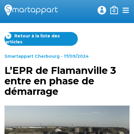
0
<
Retour à la liste des
articles
Smartappart Cherbourg
- 17/09/2024
L’EPR de Flamanville 3
entre en phase de
démarrage