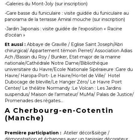
-Galeries du Mont-Joly (sur inscription)
-Gare basse du funiculaire : visite guidée du funiculaire au
panorama de la terrasse Amiral mouche (sur inscription)
-Jardin Japonais : visite guidée de l’exposition « Racine
d’océan »
Et aussi :
Abbaye de Graville / Eglise Saint Joseph/Abri
chirurgical/ Appartement témoin Perret/ Association Adias
Ach /Bassin du Roy / Bunker, Etat-major de la marine
nationale/Cathédrale Notre Dame/Bibliothèque
universitaire du Havre/Ecole Nationale Sipéraieure :Gare du
Havre/ Haropa-Port- Le Havre/Ho^tel de Ville/ Hotel
Dubocage de bleville/Le Hanger Zéro/ Le Havre Poirt
Center/ Le théâtre Normandy :Le Volcan : Les Jardins
suspendus/ Maison de l’armateur/ MuMa/ Palais de Justice/
Promenades des régates…
A Cherbourg-en-Cotentin
(Manche)
Première participation :
Atelier décor&siège /
démonstration et échanges avec un tapissier décorateur