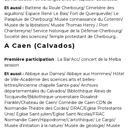
Et aussi :
Batterie du Roule Cherbourg/ Cimetière des
aiguillons/ Espace René Le Bas/ Fort de Querqueville/ Le
Parapluie de Cherbourg/ Musée connaissance du Cotentin/
Musée de la libération/ Musée Thomas Henry / Port
Chantereyne/ Service historique de la Défense-Cherbourg/
Société des sciences/ Temple protestant de Cherbourg…
A Caen (Calvados)
Première participation
: La Bar’Acc/ concert de la Melba
session
Et aussi :
Abbaye aux Dames/ Abbaye aux Hommes/ Hôtel
de Ville-Académie des sciences arts et belles-
lettres/Ancienne chapelle Sainte-paix/ Archives
départementales du Calvados/ Bibliothèque Alexis de
Tocqueville/Bibliothèque universitaire Rosalind-
Franklin/Chateau de Caen/ Comédie de Caen-CDN de
Normandie-Théâtre des Cordes/ DRAC/Eglise Protestante
Unie/ Eglise Saint-julien/Eglise Saint Nicolas/FRAC
Normandie Caen/Hippodrome/L’artothèque/ Le Cargö/
Musée d’initiation à la nature/ Musée de géologie/ Musée