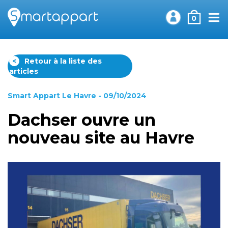
0
<
Retour à la liste des
articles
Smart Appart Le Havre
- 09/10/2024
Dachser ouvre un
nouveau site au Havre