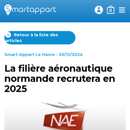
0
<
Retour à la liste des
articles
Smart Appart Le Havre
- 30/12/2024
La filière aéronautique
normande recrutera en
2025