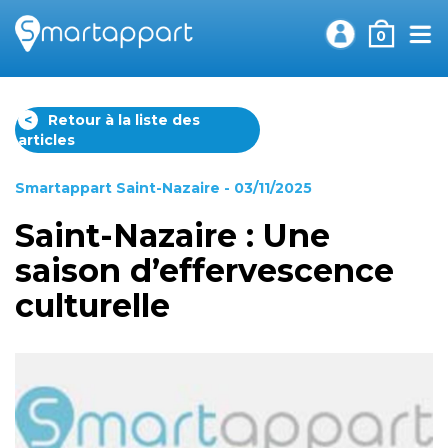
0
<
Retour à la liste des
articles
Smartappart Saint-Nazaire
- 03/11/2025
Saint-Nazaire : Une
saison d’effervescence
culturelle