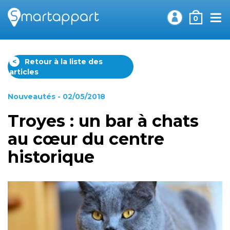
0
<
Retour à la liste des
articles
Nouveautés
- 02/05/2018
Troyes : un bar à chats
au cœur du centre
historique