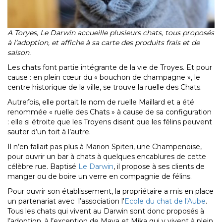
A Toryes, Le Darwin accueille plusieurs chats, tous proposés
à l
’adoption, et affiche à sa carte des produits frais et de
saison.
Les chats font partie intégrante de la vie de Troyes. Et pour
cause : en plein cœur du « bouchon de champagne », le
centre historique de la ville, se trouve la ruelle des Chats.
Autrefois, elle portait le nom de ruelle Maillard et a été
renommée « ruelle des Chats » à cause de sa configuration
: elle si étroite que les Troyens disent que les félins peuvent
sauter d’un toit à l’autre.
Il n’en fallait pas plus à Marion Spiteri, une Champenoise,
pour ouvrir un bar à chats à quelques encablures de cette
célèbre rue. Baptisé
Le Darwin
, il propose à ses clients de
manger ou de boire un verre en compagnie de félins.
Pour ouvrir son établissement, la propriétaire a mis en place
un partenariat avec l’association l'
Ecole du chat de l'Aube
.
Tous les chats qui vivent au Darwin sont donc proposés à
l’adoption, à l’exception de Maya et Mika qui y vivent à plein