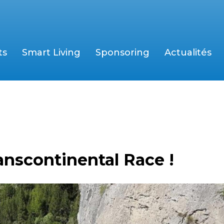
ts
Smart Living
Sponsoring
Actualités
ranscontinental Race !