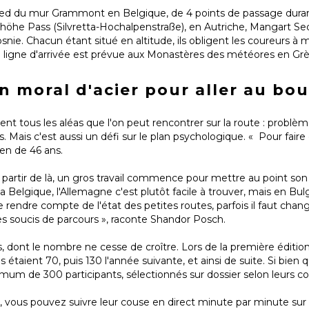
 pied du mur Grammont en Belgique, de 4 points de passage duran
höhe Pass (Silvretta-Hochalpenstraße), en Autriche, Mangart Sed
nie. Chacun étant situé en altitude, ils obligent les coureurs à 
La ligne d'arrivée est prévue aux Monastères des météores en Grè
n moral d'acier pour aller au bou
t tous les aléas que l'on peut rencontrer sur la route : problèm
Mais c'est aussi un défi sur le plan psychologique. « Pour faire c
ien de 46 ans.
partir de là, un gros travail commence pour mettre au point son p
la Belgique, l'Allemagne c'est plutôt facile à trouver, mais en Bu
endre compte de l'état des petites routes, parfois il faut changer
des soucis de parcours », raconte Shandor Posch.
, dont le nombre ne cesse de croître. Lors de la première édition, 
ls étaient 70, puis 130 l'année suivante, et ainsi de suite. Si bien 
imum de 300 participants, sélectionnés sur dossier selon leurs 
 vous pouvez suivre leur couse en direct minute par minute sur l