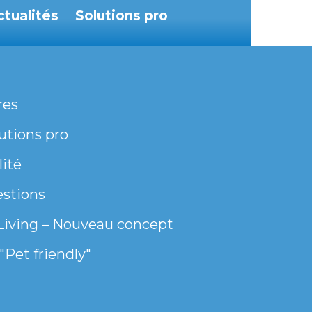
ctualités
Solutions pro
res
utions pro
lité
estions
Living – Nouveau concept
"Pet friendly"