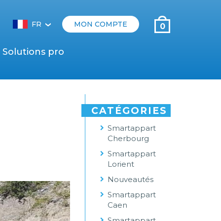
FR
MON COMPTE
0
‹
Solutions pro
CATÉGORIES
Smartappart
Cherbourg
Smartappart
Lorient
Nouveautés
Smartappart
Caen
Smartappart