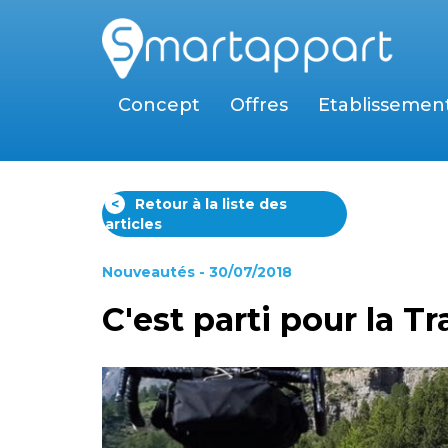
Concept
Offres
Etablissemen
<
Retour à la liste des
articles
Nouveautés
- 30/07/2018
C'est parti pour la T