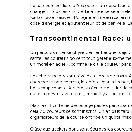
Le parcours est libre à l'exception du départ, au
changent tous les ans. Cette année ce sera Bieler
Karkonosze Pass, en Pologne et Bielašnica, en Bos
dose d'énergie et ajoutent leur lot de dénivelé. 
Transcontinental Race: u
Un parcours intense physiquement auquel s'ajouten
santé, les coureurs doivent tout gérer eux-mêmes. 
un moral en acier », comme le dit le coureur paris
Les check-points sont révélés au mois de mars. A 
chercher le bon chemin, les infos. Pour la France, 
beaucoup moins. Derrière un écran c'est dur de se r
qu'on a prévu s'avère dangereux. Il y a toujours 
Mais la difficulté ne décourage pas les participants
cela, 30 coureurs se sont inscrits. Un an plus tard i
organisateurs de la course ont fixé un quota max
Grâce aux trackers dont sont équipés les coureurs,