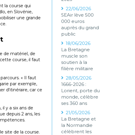
t la course qui
22/06/2026
lo, en Slovénie,
SEAir lève 500
mobiliser une grande
000 euros
ce.
auprès du grand
public
t
18/06/2026
La Bretagne
e de matériel, de
muscle son
ette course, il faut
soutien à la
filière militaire
arcours. « Il faut
28/05/2026
lgarie par exemple,
1666-2026 :
 d'itinéraire, car ce
Lorient, porte du
monde, célèbre
ses 360 ans
il y a six ans de
21/05/2026
que depuis 2 ans, les
La Bretagne et
compétences.
la Normandie
célèbrent les
e site de la course.