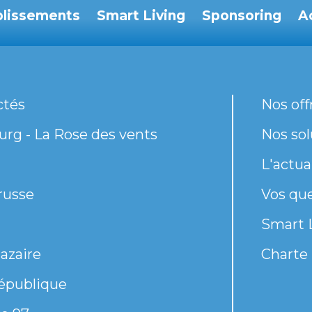
blissements
Smart Living
Sponsoring
A
ctés
Nos off
rg - La Rose des vents
Nos sol
L'actua
russe
Vos qu
Smart 
azaire
Charte 
épublique