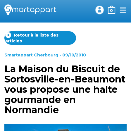
0
<
Retour à la liste des
articles
Smartappart Cherbourg
- 09/10/2018
La Maison du Biscuit de
Sortosville-en-Beaumont
vous propose une halte
gourmande en
Normandie