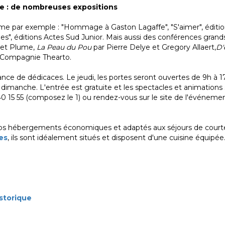
se
: de nombreuses expositions
par exemple : "Hommage à Gaston Lagaffe", "S'aimer", éditio
s", éditions Actes Sud Junior. Mais aussi des conférences grands
 et Plume,
La Peau du Pou
par Pierre Delye et Gregory Allaert,
D'
a Compagnie Thearto.
nce de dédicaces. Le jeudi, les portes seront ouvertes de 9h à 17
 dimanche. L'entrée est gratuite et les spectacles et animations s
40 15 55 (composez le 1) ou rendez-vous sur le site de l'événemen
e nos hébergements économiques et adaptés aux séjours de cou
es
, ils sont idéalement situés et disposent d'une cuisine équipée
istorique