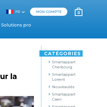
FR
MON COMPTE
0
‹
Solutions pro
CATÉGORIES
Smartappart
Cherbourg
ur la
Smartappart
Lorient
Nouveautés
Smartappart
Caen
Smartappart