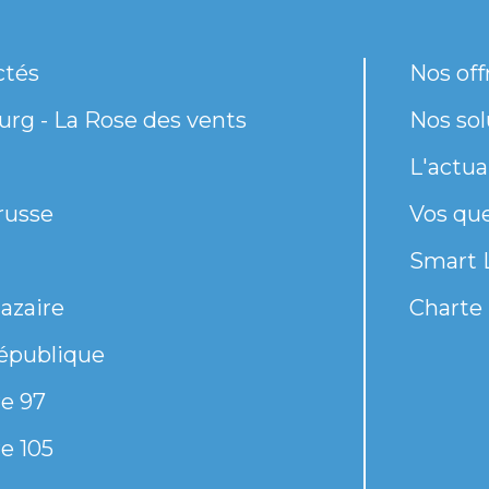
ctés
Nos off
rg - La Rose des vents
Nos sol
L'actua
russe
Vos qu
Smart 
azaire
Charte 
épublique
e 97
e 105