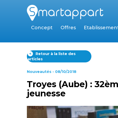
Concept
Offres
Etablissemen
<
Retour à la liste des
articles
Nouveautés
- 08/10/2018
Troyes (Aube) : 32ème
jeunesse