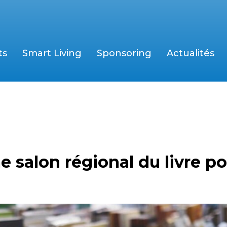
ts
Smart Living
Sponsoring
Actualités
 salon régional du livre po