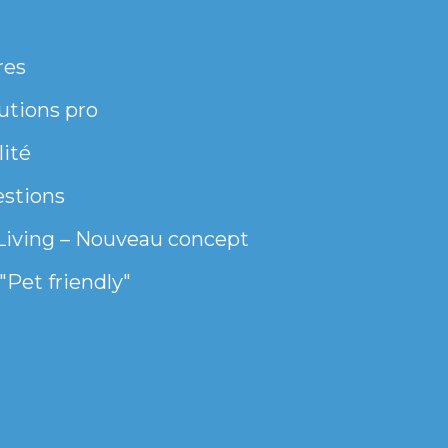
res
utions pro
lité
estions
Living – Nouveau concept
"Pet friendly"