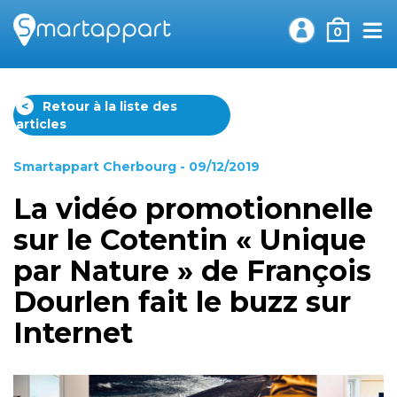
0
<
Retour à la liste des
articles
Smartappart Cherbourg
- 09/12/2019
La vidéo promotionnelle
sur le Cotentin « Unique
par Nature » de François
Dourlen fait le buzz sur
Internet