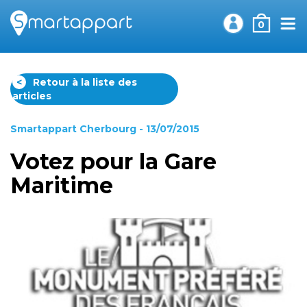
0
<
Retour à la liste des
articles
Smartappart Cherbourg
- 13/07/2015
Votez pour la Gare
Maritime