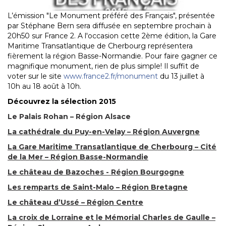
L’émission "Le Monument préféré des Français", présentée
par Stéphane Bern sera diffusée en septembre prochain à
20h50 sur France 2. A l'occasion cette 2ème édition, la Gare
Maritime Transatlantique de Cherbourg représentera
fièrement la région Basse-Normandie. Pour faire gagner ce
magnifique monument, rien de plus simple! Il suffit de
voter sur le site
www.france2.fr/monument
du 13 juillet à
10h au 18 août à 10h.
Découvrez la sélection 2015
Le Palais Rohan – Région Alsace
La cathédrale du Puy-en-Velay – Région Auvergne
La Gare Maritime Transatlantique de Cherbourg – Cité
de la Mer – Région Basse-Normandie
Le château de Bazoches
- Région Bourgogne
Les remparts de Saint-Malo – Région Bretagne
Le château d’Ussé – Région Centre
La croix de Lorraine et le Mémorial Charles de Gaulle –