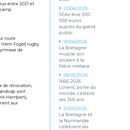
Jeux entre 2021 et
22/06/2026
r camp
SEAir lève 500
000 euros
auprès du grand
public
ur route
18/06/2026
 Henri Fogel) rugby
La Bretagne
 (gymnase de
muscle son
soutien à la
filière militaire
28/05/2026
1666-2026 :
x de rénovation,
Lorient, porte du
handicap sont
monde, célèbre
 Pré-Hembert),
ses 360 ans
ement aux
21/05/2026
La Bretagne et
la Normandie
célèbrent les