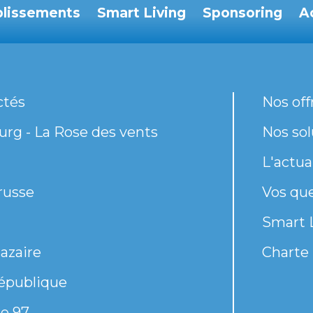
blissements
Smart Living
Sponsoring
A
ctés
Nos off
rg - La Rose des vents
Nos sol
L'actua
russe
Vos qu
Smart 
azaire
Charte 
épublique
e 97