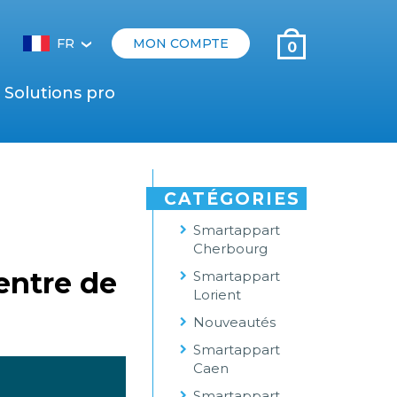
FR
MON COMPTE
0
‹
Solutions pro
CATÉGORIES
Smartappart
Cherbourg
entre de
Smartappart
Lorient
Nouveautés
Smartappart
Caen
Smartappart