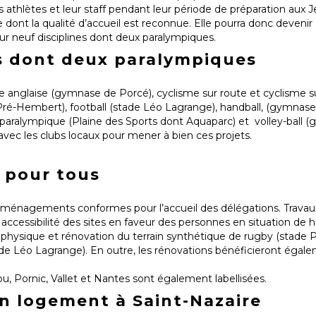
es athlètes et leur staff pendant leur période de préparation aux 
 dont la qualité d’accueil est reconnue. Elle pourra donc deveni
ur neuf disciplines dont deux paralympiques.
es dont deux paralympiques
oxe anglaise (gymnase de Porcé), cyclisme sur route et cyclisme s
ré-Hembert), football (stade Léo Lagrange), handball, (gymnase
on paralympique (Plaine des Sports dont Aquaparc) et volley-ball
 avec les clubs locaux pour mener à bien ces projets.
s pour tous
aménagements conformes pour l’accueil des délégations. Travau
accessibilité des sites en faveur des personnes en situation de 
n physique et rénovation du terrain synthétique de rugby (stade
ade Léo Lagrange). En outre, les rénovations bénéficieront égal
fou, Pornic, Vallet et Nantes sont également labellisées.
n logement à Saint-Nazaire