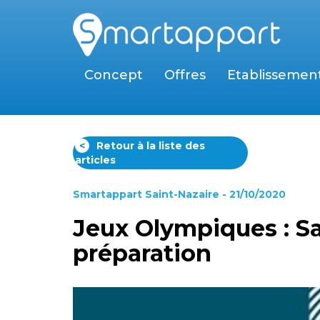
Concept
Offres
Etablissemen
<
Retour à la liste des
articles
Smartappart Saint-Nazaire
- 21/10/2020
Jeux Olympiques : Sa
préparation