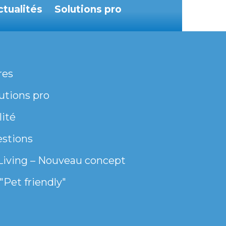
ctualités
Solutions pro
res
utions pro
lité
estions
Living – Nouveau concept
"Pet friendly"