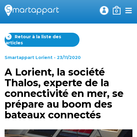
0
<
Retour à la liste des
articles
Smartappart Lorient
- 23/11/2020
A Lorient, la société
Thalos, experte de la
connectivité en mer, se
prépare au boom des
bateaux connectés