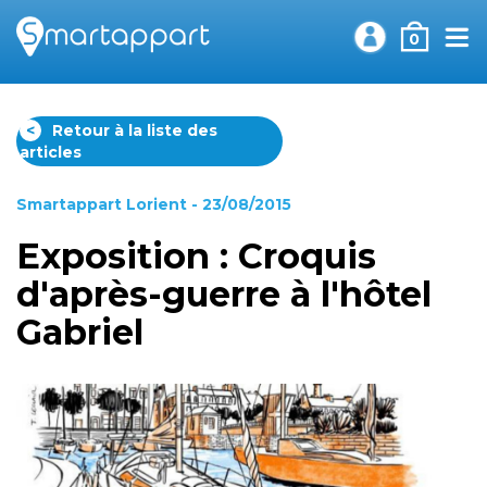
0
<
Retour à la liste des
articles
Smartappart Lorient
- 23/08/2015
Exposition : Croquis
d'après-guerre à l'hôtel
Gabriel