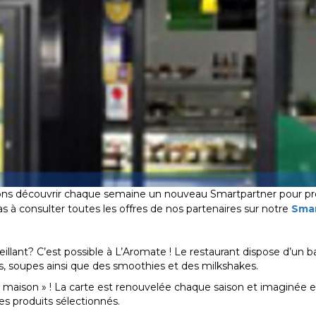
isons découvrir chaque semaine un nouveau Smartpartner pour pro
s à consulter toutes les offres de nos partenaires sur notre
Sma
llant? C’est possible à L’Aromate ! Le restaurant dispose d’un b
s, soupes ainsi que des smoothies et des milkshakes.
its maison » ! La carte est renouvelée chaque saison et imaginée 
des produits sélectionnés.