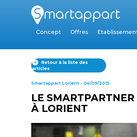
Concept
Offres
Etablissemen
<
Retour à la liste des
articles
Smartappart Lorient
- 04/09/2015
LE SMARTPARTNER 
À LORIENT