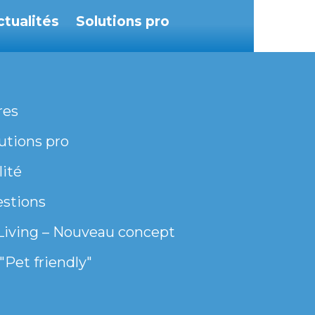
ctualités
Solutions pro
res
utions pro
lité
estions
Living – Nouveau concept
"Pet friendly"