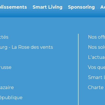
blissements
Smart Living
Sponsoring
A
ctés
Nos off
rg - La Rose des vents
Nos sol
L'actua
russe
Vos qu
Smart 
azaire
Charte 
épublique