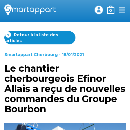
0
<
Retour à la liste des
articles
Smartappart Cherbourg
- 18/01/2021
Le chantier
cherbourgeois Efinor
Allais a reçu de nouvelles
commandes du Groupe
Bourbon