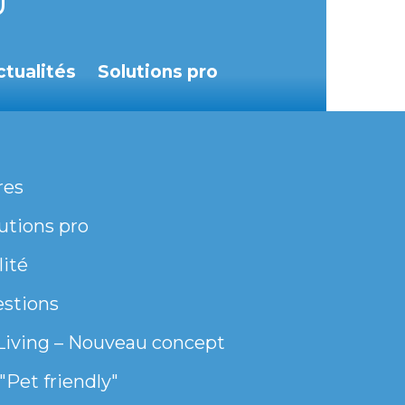
ctualités
Solutions pro
res
utions pro
lité
estions
Living – Nouveau concept
"Pet friendly"