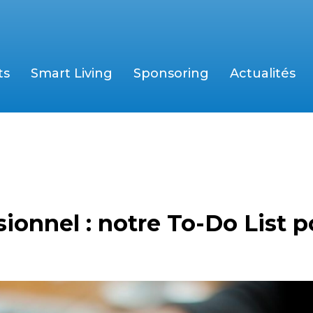
ts
Smart Living
Sponsoring
Actualités
onnel : notre To-Do List p