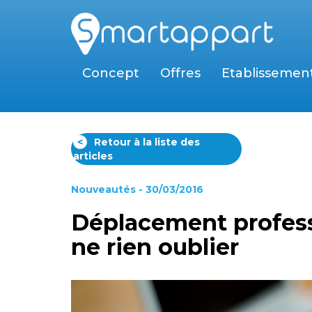
Concept
Offres
Etablissemen
<
Retour à la liste des
articles
Nouveautés
- 30/03/2016
Déplacement professi
ne rien oublier