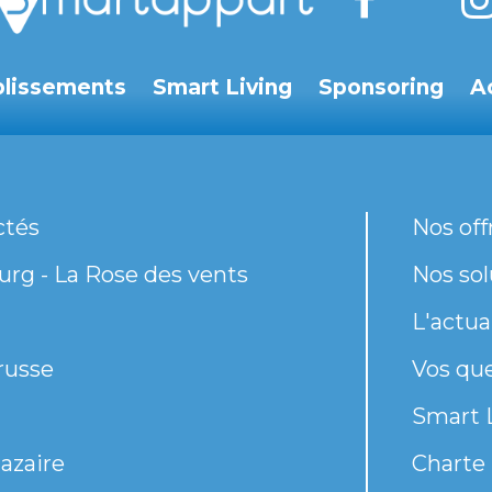
blissements
Smart Living
Sponsoring
A
ctés
Nos off
rg - La Rose des vents
Nos sol
L'actua
russe
Vos qu
Smart 
azaire
Charte 