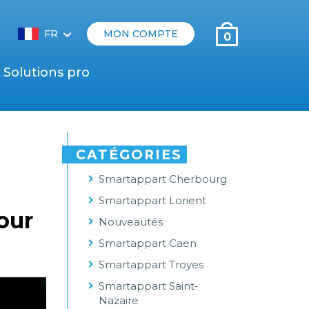
FR
MON COMPTE
0
‹
Solutions pro
CATÉGORIES
Smartappart Cherbourg
Smartappart Lorient
our
Nouveautés
Smartappart Caen
Smartappart Troyes
Smartappart Saint-
Nazaire