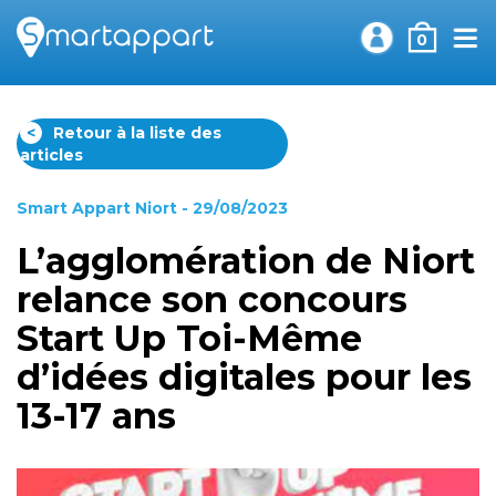
0
<
Retour à la liste des
articles
Smart Appart Niort
- 29/08/2023
L’agglomération de Niort
relance son concours
Start Up Toi-Même
d’idées digitales pour les
13-17 ans