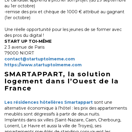
Le candidat apprend à pitcher son projet (du 29 septembre
au 1er octobre)
-remise des prix et chèque de 1000 € attribué au gagnant
(1er octobre)
Une réelle opportunité pour les jeunes de se former avec
des pros du digital !
START UP TOI-MÊME
2 3 avenue de Paris
79000 NIORT
contact@startuptoimeme.com
https://www.startuptoimeme.com
SMARTAPPART, la solution
logement dans l’Ouest de la
France
Les résidences hôtelières Smartappart
sont une
alternative économique à l’hôtel : les prix des appartements
meublés sont dégressifs à partir de deux nuits.
Implantés dans six villes (Saint-Nazaire, Caen, Cherbourg,
Lorient, Le Havre et aussi la ville de Troyes), ses
appartements meublés de standing conjuguent les