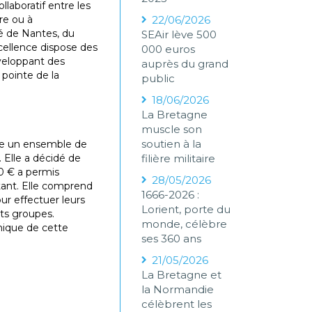
laboratif entre les
re ou à
22/06/2026
é de Nantes, du
SEAir lève 500
cellence dispose des
000 euros
éveloppant des
auprès du grand
 pointe de la
public
18/06/2026
La Bretagne
muscle son
soutien à la
se un ensemble de
 Elle a décidé de
filière militaire
00 € a permis
28/05/2026
stant. Elle comprend
1666-2026 :
ur effectuer leurs
Lorient, porte du
its groupes.
monde, célèbre
mique de cette
ses 360 ans
21/05/2026
La Bretagne et
la Normandie
célèbrent les