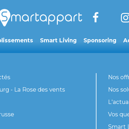
blissements
Smart Living
Sponsoring
A
ctés
Nos off
rg - La Rose des vents
Nos sol
L'actua
russe
Vos qu
Smart 