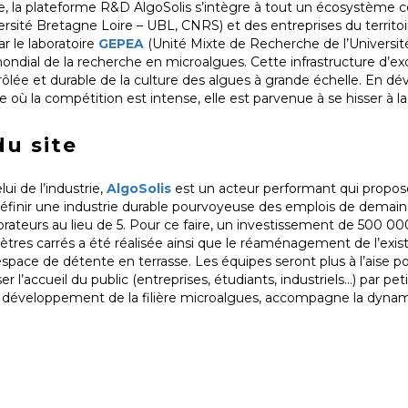
, la plateforme R&D AlgoSolis s’intègre à tout un écosystème col
rsité Bretagne Loire – UBL, CNRS) et des entreprises du territoi
r le laboratoire
GEPEA
(Unité Mixte de Recherche de l’Universit
ondial de la recherche en microalgues. Cette infrastructure d’ex
ôlée et durable de la culture des algues à grande échelle. En d
ù la compétition est intense, elle est parvenue à se hisser à la
du site
ui de l’industrie,
AlgoSolis
est un acteur performant qui propo
éfinir une industrie durable pourvoyeuse des emplois de demain.
aborateurs au lieu de 5. Pour ce faire, un investissement de 500 0
mètres carrés a été réalisée ainsi que le réaménagement de l’exi
space de détente en terrasse. Les équipes seront plus à l’aise po
 l’accueil du public (entreprises, étudiants, industriels…) par pet
le développement de la filière microalgues, accompagne la dyna