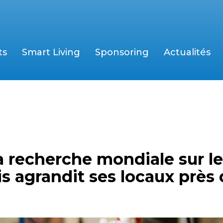
ts
Smart Living
Sponsoring
Actualités
a recherche mondiale sur l
s agrandit ses locaux près 