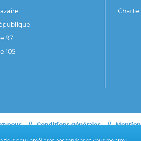
azaire
Charte 
épublique
e 97
e 105
ez-nous
Conditions générales
Mention
de tiers pour améliorer nos services et vous montrer