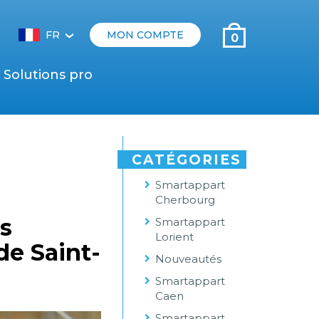
FR
MON COMPTE
0
‹
Solutions pro
CATÉGORIES
Smartappart
Cherbourg
es
Smartappart
Lorient
de Saint-
Nouveautés
Smartappart
Caen
Smartappart