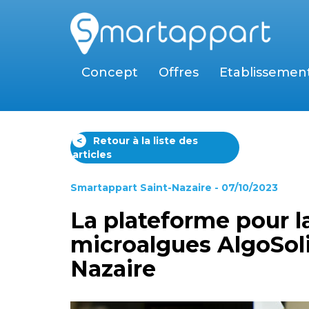
Concept
Offres
Etablissemen
<
Retour à la liste des
articles
Smartappart Saint-Nazaire
- 07/10/2023
La plateforme pour l
microalgues AlgoSoli
Nazaire