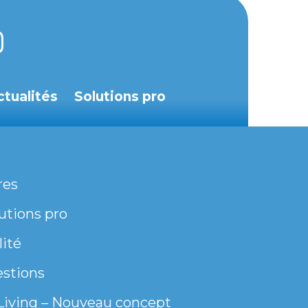
ctualités
Solutions pro
res
utions pro
lité
estions
Living – Nouveau concept