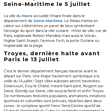
Seine-Maritime le 5 juillet
La ville du
Havre
accueille l’étape finale dans le
département de
Seine-Maritime
. Le Relais mettra en
valeur sur 4 kilomètres un panel de lieux symbolisant
l’ancrage du sport dans la ville océane : Hôtel de ville, rue de
Paris, esplanade Nelson-Mandela mais aussi le Volcan,
l’église Saint-Joseph, l’avenue Foch, la porte Océane ou
l’esplanade de la plage.
Troyes, dernière halte avant
Paris le 13 juillet
C’est le dernier département français traversé avant le
départ sur Paris. Une étape hautement symbolique à la
veille du 14 juillet ! Sept villes auboises seront traversées :
Dolancourt, Evry-le-Châtel, mesnil-Saint-père, Nogent-sur-
Seine, Romilly-sur-Seine, ville-sous-la-ferté et enfin Troyes.
De nombreuses festivités populaires, animations, initiatives
sportives et culturelles sont prévues, réparties dans deux
zones : le complexe sportif Henri-Terré/Centre sportif de
l’Aube et l’esplanade du Cube où se tiendra notamment la