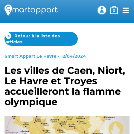
0
<
Retour à la liste des
articles
Smart Appart Le Havre
- 12/04/2024
Les villes de Caen, Niort,
Le Havre et Troyes
accueilleront la flamme
olympique