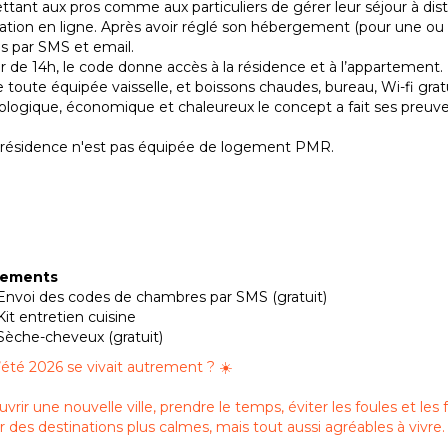
tant aux pros comme aux particuliers de gérer leur séjour à dista
ation en ligne. Après avoir réglé son hébergement (pour une ou p
s par SMS et email.
ir de 14h, le code donne accès à la résidence et à l’appartement. Li
e toute équipée vaisselle, et boissons chaudes, bureau, Wi-fi grat
logique, économique et chaleureux le concept a fait ses preuve
 résidence n'est pas équipée de logement PMR.
pements
Envoi des codes de chambres par SMS (gratuit)
Kit entretien cuisine
Sèche-cheveux (gratuit)
 l’été 2026 se vivait autrement ? ☀️
vrir une nouvelle ville, prendre le temps, éviter les foules et les 
ir des destinations plus calmes, mais tout aussi agréables à vivre.