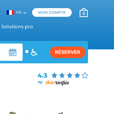
FR
MON COMPTE
0
‹
Solutions pro
RÉSERVER
4.3
70