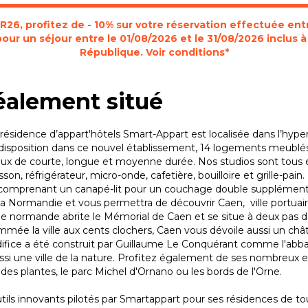
6, profitez de - 10% sur votre réservation effectuée entr
pour un séjour entre le 01/08/2026 et le 31/08/2026 inclus
République. Voir conditions*
éalement situé
résidence d’appart'hôtels Smart-Appart est localisée dans l’hyper
disposition dans ce nouvel établissement, 14 logements meublé
aux de courte, longue et moyenne durée. Nos studios sont tous 
sson, réfrigérateur, micro-onde, cafetière, bouilloire et grille-pa
comprenant un canapé-lit pour un couchage double supplémentair
la Normandie et vous permettra de découvrir Caen, ville portuai
le normande abrite le Mémorial de Caen et se situe à deux pas
mée la ville aux cents clochers, Caen vous dévoile aussi un châ
difice a été construit par Guillaume Le Conquérant comme l'a
ssi une ville de la nature. Profitez également de ses nombreux e
 des plantes, le parc Michel d'Ornano ou les bords de l'Orne.
utils innovants pilotés par Smartappart pour ses résidences de to