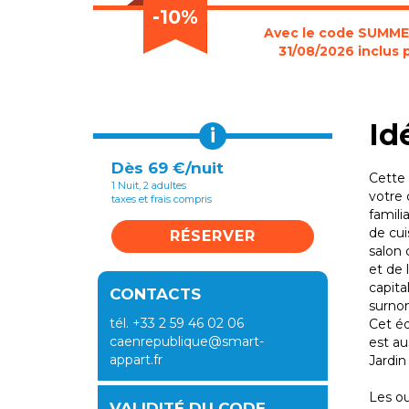
-10%
Avec le code SUMMER2
31/08/2026 inclus 
Id
i
Dès 69 €/nuit
Cette 
1 Nuit, 2 adultes
votre 
taxes et frais compris
famili
de cui
RÉSERVER
salon 
et de 
capita
CONTACTS
surnom
tél. +33 2 59 46 02 06
Cet é
caenrepublique@smart-
est au
appart.fr
Jardin
​Les o
VALIDITÉ DU CODE