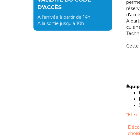
permet
D'ACCÈS
réserv
d'accè
A l'arrivée à partir de 14h
A part
A la sortie jusqu'à 10h
cuisin
Techno
Cette
Équi
*
Et si
Décou
chois