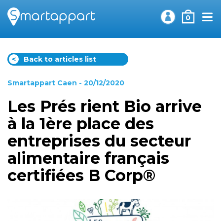
0
<
Back to articles list
Smartappart Caen
- 20/12/2020
Les Prés rient Bio arrive
à la 1ère place des
entreprises du secteur
alimentaire français
certifiées B Corp®