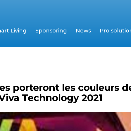
art Living
Sponsoring
News
Pro solutio
ses porteront les couleurs d
Viva Technology 2021