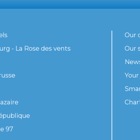
els
Our 
rg - La Rose des vents
Our s
New
russe
Your
Smar
azaire
Chart
épublique
e 97