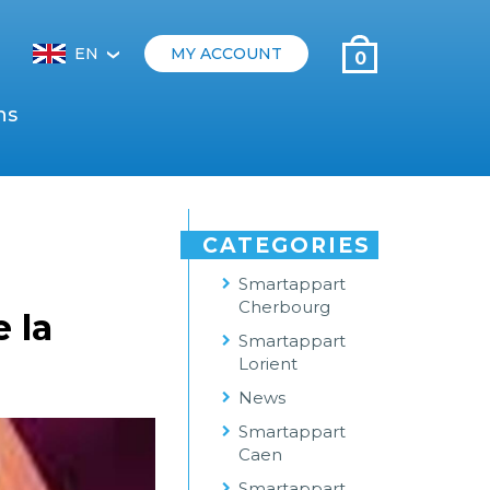
EN
MY ACCOUNT
0
‹
ns
CATEGORIES
Smartappart
Cherbourg
e la
Smartappart
Lorient
News
Smartappart
Caen
Smartappart