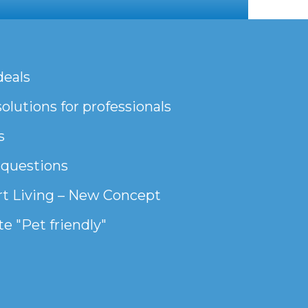
deals
olutions for professionals
s
 questions
t Living – New Concept
e "Pet friendly"