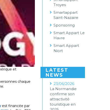
Troyes
Smartappart
Saint-Nazaire
Sponsoring
Smart Appart Le
Havre
Smart Appart
Niort
mérique et
LATEST
NEWS
0 personnes chaque
23/06/2026
re.
La Normandie
confirme son
attractivité
touristique en
y
est financée par
2025