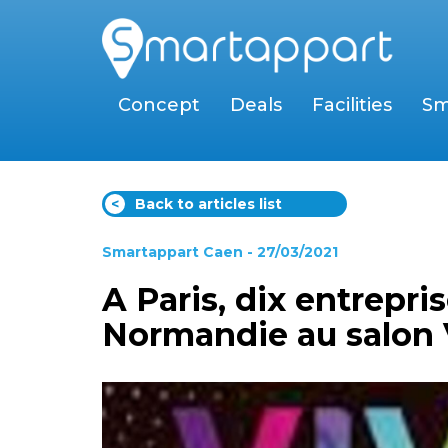
Concept
Deals
Facilities
Sm
<
Back to articles list
Smartappart Caen
- 27/03/2021
A Paris, dix entrepri
Normandie au salon 