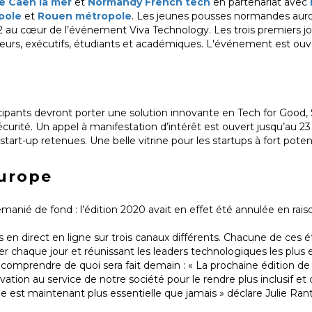
 Caen la mer
et
Normandy French tech
en partenariat avec
pole
et
Rouen métropole
. Les jeunes pousses normandes auro
2 au cœur de l’événement Viva Technology. Les trois premiers j
seurs, exécutifs, étudiants et académiques. L'événement est ouv
cipants devront porter une solution innovante en Tech for Good, 
curité. Un appel à manifestation d’intérêt est ouvert jusqu’au 2
 start-up retenues. Une belle vitrine pour les startups à fort pote
urope
nié de fond : l’édition 2020 avait en effet été annulée en raiso
es en direct en ligne sur trois canaux différents. Chacune de ces 
der chaque jour et réunissant les leaders technologiques les plus 
 comprendre de quoi sera fait demain : « La prochaine édition de
ation au service de notre société pour le rendre plus inclusif et d
le est maintenant plus essentielle que jamais » déclare Julie Rant