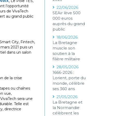
NWX
, Le Pôle TES,
nt l’opportunité
22/06/2026
ours de VivaTech
SEAir lève 500
ert au grand public
000 euros
auprès du grand
public
18/06/2026
Smart City, Fintech,
La Bretagne
3 mars 2021 puis un
muscle son
ntiel dans un salon
soutien à la
filière militaire
28/05/2026
1666-2026 :
Lorient, porte du
n de la crise
monde, célèbre
étapes ou chaînes
ses 360 ans
en vue,
21/05/2026
 VivaTech sera une
La Bretagne et
urable. Telle est
la Normandie
y, directrice
célèbrent les