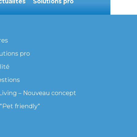
ctualités
Solutions pro
res
utions pro
lité
estions
Living – Nouveau concept
"Pet friendly"