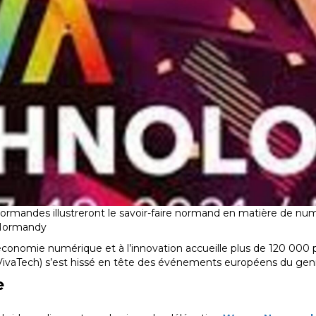
 normandes illustreront le savoir-faire normand en matière de nu
 Normandy
 l’économie numérique et à l’innovation accueille plus de 120 00
 VivaTech) s’est hissé en tête des événements européens du gen
e