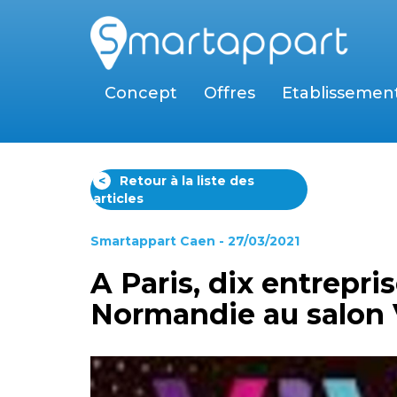
Concept
Offres
Etablissemen
<
Retour à la liste des
articles
Smartappart Caen
- 27/03/2021
A Paris, dix entrepri
Normandie au salon 