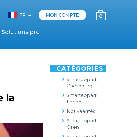
FR
MON COMPTE
0
‹
Solutions pro
CATÉGORIES
Smartappart
Cherbourg
e la
Smartappart
Lorient
Nouveautés
Smartappart
Caen
Smartappart