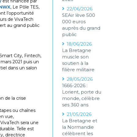
y
est financée par
NWX
, Le Pôle TES,
22/06/2026
nt l’opportunité
SEAir lève 500
ours de VivaTech
000 euros
ert au grand public
auprès du grand
public
18/06/2026
La Bretagne
Smart City, Fintech,
muscle son
3 mars 2021 puis un
soutien à la
ntiel dans un salon
filière militaire
28/05/2026
1666-2026 :
Lorient, porte du
n de la crise
monde, célèbre
ses 360 ans
étapes ou chaînes
21/05/2026
en vue,
La Bretagne et
 VivaTech sera une
la Normandie
urable. Telle est
célèbrent les
y, directrice