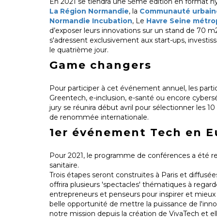
En 2021 se tiendra une 5ème édition en format hy
La Région Normandie
, la
Communauté urbaine
Normandie Incubation
, Le
Havre Seine métro
d’exposer leurs innovations sur un stand de 70 m
s'adressent exclusivement aux start-ups, investis
le quatrième jour.
Game changers
Pour participer à cet événement annuel, les parti
Greentech, e-inclusion, e-santé ou encore cybersé
jury se réunira début avril pour sélectionner les 10
de renommée internationale.
1er événement Tech en E
Pour 2021, le programme de conférences a été rema
sanitaire.
Trois étapes seront construites à Paris et diffusé
offrira plusieurs 'spectacles' thématiques à regar
entrepreneurs et penseurs pour inspirer et mieux
belle opportunité de mettre la puissance de l'innov
notre mission depuis la création de VivaTech et el