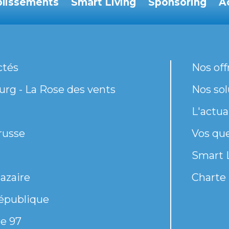
blissements
Smart Living
Sponsoring
A
ctés
Nos off
rg - La Rose des vents
Nos sol
L'actua
russe
Vos qu
Smart 
azaire
Charte 
épublique
e 97