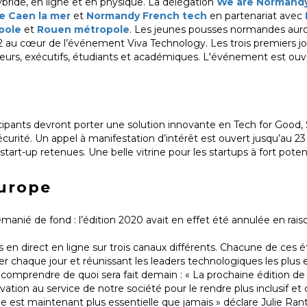
bride, en ligne et en physique. La délégation
We are Normand
 Caen la mer
et
Normandy French tech
en partenariat avec
pole
et
Rouen métropole
. Les jeunes pousses normandes auro
2 au cœur de l’événement Viva Technology. Les trois premiers j
seurs, exécutifs, étudiants et académiques. L'événement est ouv
cipants devront porter une solution innovante en Tech for Good, 
curité. Un appel à manifestation d’intérêt est ouvert jusqu’au 2
 start-up retenues. Une belle vitrine pour les startups à fort pote
urope
nié de fond : l’édition 2020 avait en effet été annulée en raiso
es en direct en ligne sur trois canaux différents. Chacune de ces 
der chaque jour et réunissant les leaders technologiques les plus 
 comprendre de quoi sera fait demain : « La prochaine édition de
ation au service de notre société pour le rendre plus inclusif et d
le est maintenant plus essentielle que jamais » déclare Julie Rant