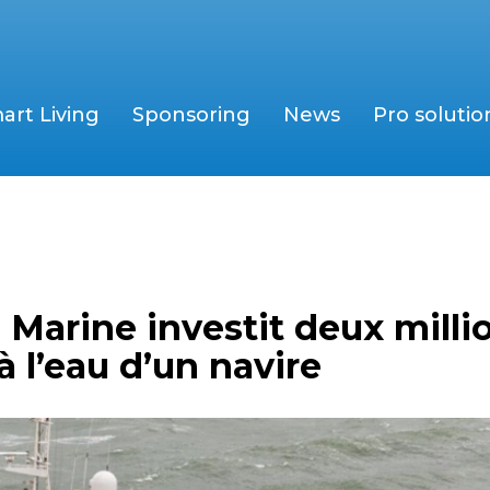
art Living
Sponsoring
News
Pro solutio
 Marine investit deux milli
à l’eau d’un navire