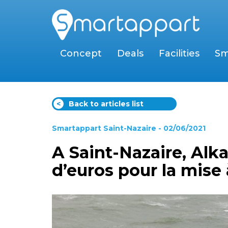
Concept
Deals
Facilities
Sm
<
Back to articles list
Smartappart Saint-Nazaire
- 02/06/2021
A Saint-Nazaire, Alka
d’euros pour la mise 