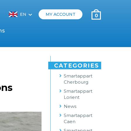
EN
MY ACCOUNT
0
‹
ns
CATEGORIES
Smartappart
Cherbourg
ons
Smartappart
Lorient
News
Smartappart
Caen
Smartappart