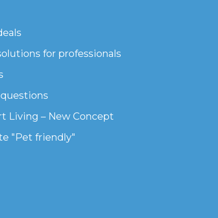
deals
olutions for professionals
s
 questions
t Living – New Concept
e "Pet friendly"