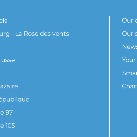
els
Our 
rg - La Rose des vents
Our s
New
russe
Your
Smar
azaire
Chart
épublique
e 97
e 105