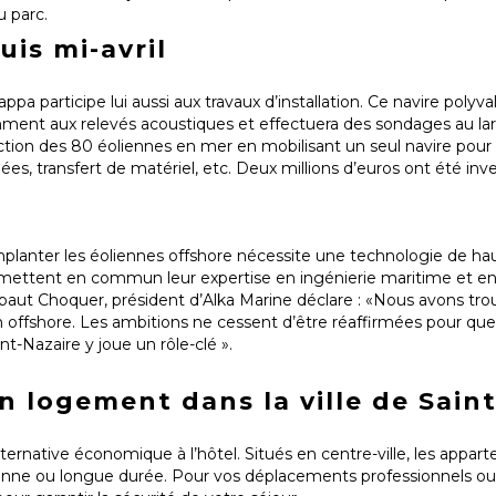
du parc.
is mi-avril
a participe lui aussi aux travaux d’installation. Ce navire polyv
amment aux relevés acoustiques et effectuera des sondages au la
ruction des 80 éoliennes en mer en mobilisant un seul navire pour
ées, transfert de matériel, etc. Deux millions d’euros ont été inve
mplanter les éoliennes offshore nécessite une technologie de hau
ettent en commun leur expertise en ingénierie maritime et en 
hibaut Choquer, président d’Alka Marine déclare : «Nous avons tro
ien offshore. Les ambitions ne cessent d’être réaffirmées pour qu
nt-Nazaire y joue un rôle-clé ».
 logement dans la ville de Saint
ternative économique à l’hôtel. Situés en centre-ville, les app
enne ou longue durée. Pour vos déplacements professionnels ou 