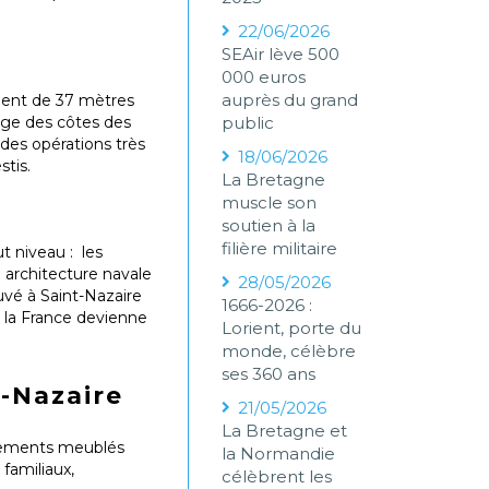
22/06/2026
SEAir lève 500
000 euros
auprès du grand
alent de 37 mètres
rge des côtes des
public
 des opérations très
18/06/2026
stis.
La Bretagne
muscle son
soutien à la
filière militaire
t niveau : les
architecture navale
28/05/2026
uvé à Saint-Nazaire
1666-2026 :
e la France devienne
Lorient, porte du
monde, célèbre
ses 360 ans
-Nazaire
21/05/2026
La Bretagne et
artements meublés
la Normandie
familiaux,
célèbrent les