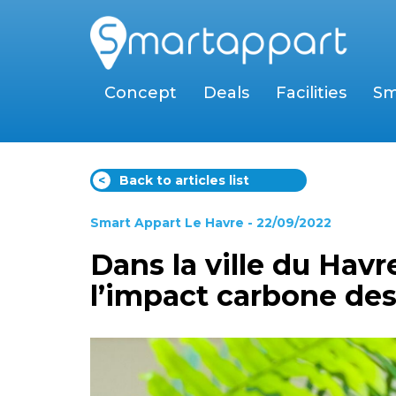
Concept
Deals
Facilities
Sm
<
Back to articles list
Smart Appart Le Havre
- 22/09/2022
Dans la ville du Havr
l’impact carbone des