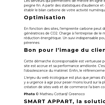
Les serveurs qui permettent de mettre en ligne e
peigne fin. A partir des statistiques d’audience e
établir le bilan carbone de votre activité numériqu
Optimisation
En fonction des sites, l’empreinte carbone peut d
génératrices de CO2. Charge à l’entreprise de le 
réduction énergétique. Un suivi indispensable pour
pérennes
Bon pour l’image du clie
Cette démarche écoresponsable est vertueuse pour
site est accrue et sa performance améliorée. C’e
l’obsolescence du matériel. Enfin, le référencem
L’enjeu du web écologique est plus que jamais d’
y a urgence à agir pour peser moins lourd sur la 
création de sites web et de commerce l’a bien c
Photo
© Mathieu Cottard/ Greenoco
SMART APPART, la solutio