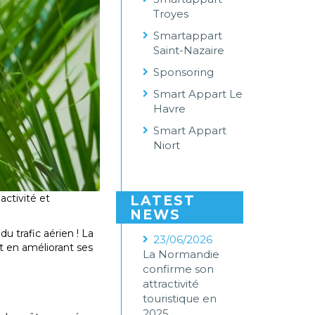
Troyes
Smartappart
Saint-Nazaire
Sponsoring
Smart Appart Le
Havre
Smart Appart
Niort
ctivité et
LATEST
NEWS
u trafic aérien ! La
23/06/2026
ut en améliorant ses
La Normandie
confirme son
attractivité
touristique en
2025