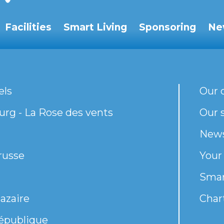
Facilities
Smart Living
Sponsoring
Ne
els
Our 
rg - La Rose des vents
Our s
New
russe
Your
Smar
azaire
Chart
épublique