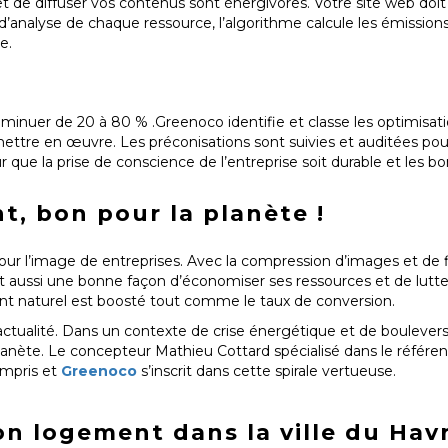
t de diffuser vos contenus sont énergivores. Votre site web doi
t d’analyse de chaque ressource, l’algorithme calcule les émission
e.
iminuer de 20 à 80 % .Greenoco identifie et classe les optimisati
mettre en œuvre. Les préconisations sont suivies et auditées po
 que la prise de conscience de l’entreprise soit durable et les b
nt, bon pour la planète !
 l’image de entreprises. Avec la compression d’images et de fich
st aussi une bonne façon d’économiser ses ressources et de lutte
ent naturel est boosté tout comme le taux de conversion.
actualité. Dans un contexte de crise énergétique et de boulevers
planète. Le concepteur Mathieu Cottard spécialisé dans le référe
ompris et
Greenoco
s’inscrit dans cette spirale vertueuse.
n logement dans la ville du Hav