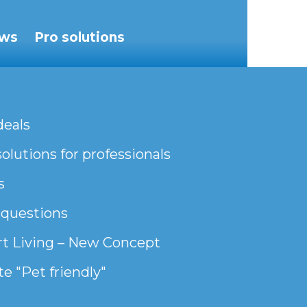
ws
Pro solutions
deals
olutions for professionals
s
 questions
t Living – New Concept
e "Pet friendly"