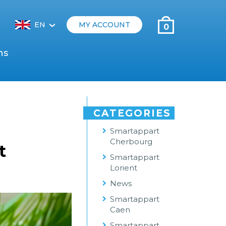
EN
MY ACCOUNT
0
‹
ns
CATEGORIES
Smartappart
Cherbourg
t
Smartappart
Lorient
News
Smartappart
Caen
Smartappart