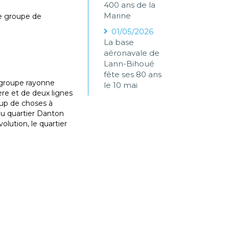
400 ans de la
Marine
e groupe de
01/05/2026
La base
aéronavale de
Lann-Bihoué
fête ses 80 ans
e groupe rayonne
le 10 mai
ère et de deux lignes
coup de choses à
 du quartier Danton
olution, le quartier