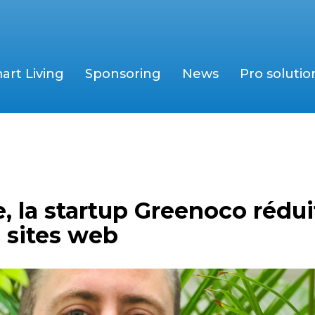
art Living
Sponsoring
News
Pro solutio
e, la startup Greenoco rédui
 sites web