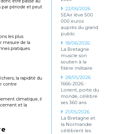
t donc être passé au
s par période et peut
22/06/2026
SEAir lève 500
000 euros
auprès du grand
public
ons les plus
ur mesure de la
18/06/2026
onnes pratiques
La Bretagne
muscle son
soutien à la
filière militaire
28/05/2026
iers, la rapidité du
1666-2026 :
r contre
Lorient, porte du
monde, célèbre
ement climatique, il
ses 360 ans
ncement et la
21/05/2026
La Bretagne et
la Normandie
re
célèbrent les