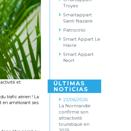
Troyes
Smartappart
Saint-Nazaire
Patrocinio
Smart Appart Le
Havre
Smart Appart
Niort
ctivité et
ÚLTIMAS
NOTICIAS
u trafic aérien ! La
23/06/2026
ut en améliorant ses
La Normandie
confirme son
attractivité
touristique en
2025