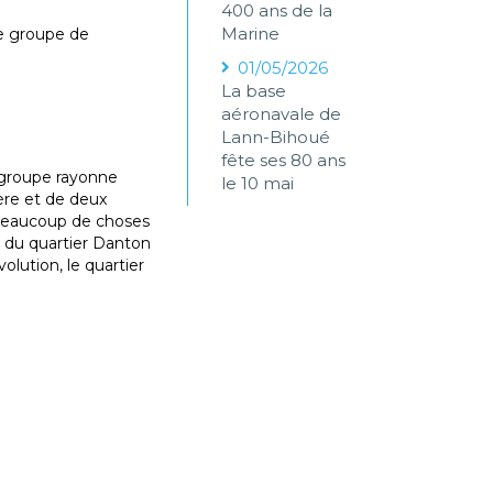
400 ans de la
Marine
e groupe de
01/05/2026
La base
aéronavale de
Lann-Bihoué
fête ses 80 ans
e groupe rayonne
le 10 mai
ère et de deux
 a beaucoup de choses
e, du quartier Danton
olution, le quartier