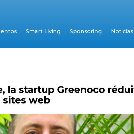
ientos
Smart Living
Sponsoring
Noticias
e, la startup Greenoco rédui
 sites web