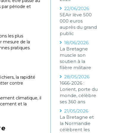
t donc être passé au
s par période et
22/06/2026
SEAir lève 500
000 euros
auprès du grand
public
ons les plus
ur mesure de la
18/06/2026
onnes pratiques
La Bretagne
muscle son
soutien à la
filière militaire
28/05/2026
iers, la rapidité
1666-2026 :
utter contre
Lorient, porte du
monde, célèbre
ement climatique, il
ses 360 ans
ncement et la
21/05/2026
La Bretagne et
la Normandie
re
célèbrent les