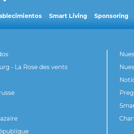
ablecimientos
Smart Living
Sponsoring
dos
Nues
rg - La Rose des vents
Nues
Noti
russe
Preg
Smar
azaire
Chart
épublique