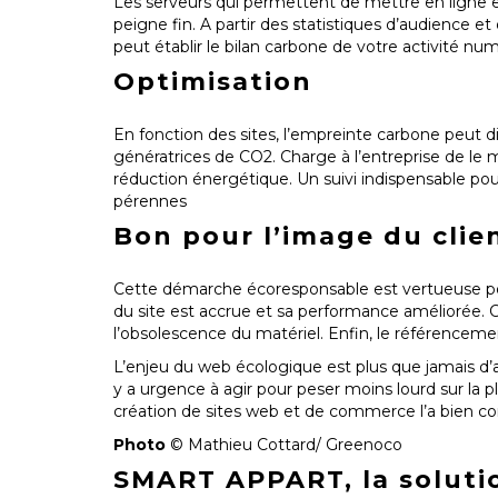
Les serveurs qui permettent de mettre en ligne e
peigne fin. A partir des statistiques d’audience e
peut établir le bilan carbone de votre activité nu
Optimisation
En fonction des sites, l’empreinte carbone peut d
génératrices de CO2. Charge à l’entreprise de le 
réduction énergétique. Un suivi indispensable pour
pérennes
Bon pour l’image du clie
Cette démarche écoresponsable est vertueuse pour
du site est accrue et sa performance améliorée. 
l’obsolescence du matériel. Enfin, le référencem
L’enjeu du web écologique est plus que jamais d’
y a urgence à agir pour peser moins lourd sur la 
création de sites web et de commerce l’a bien c
Photo
© Mathieu Cottard/ Greenoco
SMART APPART, la solutio