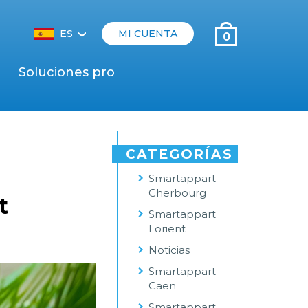
ES
MI CUENTA
0
‹
Soluciones pro
CATEGORÍAS
Smartappart
Cherbourg
t
Smartappart
Lorient
Noticias
Smartappart
Caen
Smartappart