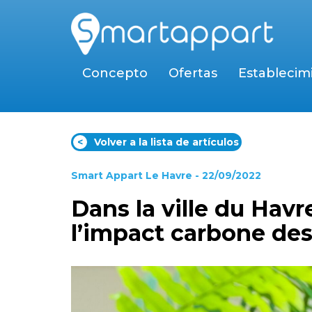
Concepto
Ofertas
Establecim
<
Volver a la lista de artículos
Smart Appart Le Havre
- 22/09/2022
Dans la ville du Havr
l’impact carbone des