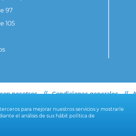
e 97
e 105
os
 con nosotros
Condiciones generales
A
e terceros para mejorar nuestros servicios y mostrarle
ante el análisis de sus hábit
política de