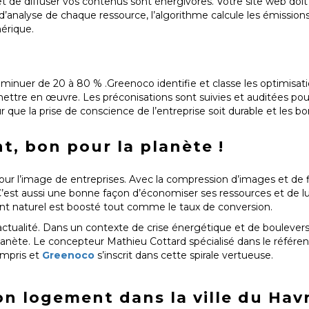
t de diffuser vos contenus sont énergivores. Votre site web doi
t d’analyse de chaque ressource, l’algorithme calcule les émission
mérique.
iminuer de 20 à 80 % .Greenoco identifie et classe les optimisati
mettre en œuvre. Les préconisations sont suivies et auditées po
 que la prise de conscience de l’entreprise soit durable et les b
nt, bon pour la planète !
 l’image de entreprises. Avec la compression d’images et de fich
C’est aussi une bonne façon d’économiser ses ressources et de l
ent naturel est boosté tout comme le taux de conversion.
actualité. Dans un contexte de crise énergétique et de boulevers
planète. Le concepteur Mathieu Cottard spécialisé dans le référe
ompris et
Greenoco
s’inscrit dans cette spirale vertueuse.
n logement dans la ville du Hav