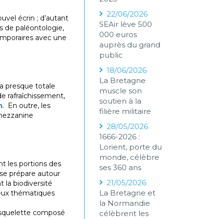
22/06/2026
uvel écrin ; d’autant
SEAir lève 500
s de paléontologie,
000 euros
temporaires avec une
auprès du grand
public
18/06/2026
La Bretagne
ra presque totale
muscle son
de rafraîchissement,
soutien à la
m
. En outre, les
filière militaire
 mezzanine
28/05/2026
1666-2026 :
Lorient, porte du
monde, célèbre
t les portions des
ses 360 ans
 se prépare autour
21/05/2026
t la biodiversité
La Bretagne et
jeux thématiques
la Normandie
s, squelette composé
célèbrent les