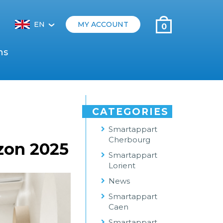
EN
MY ACCOUNT
0
‹
ns
CATEGORIES
Smartappart
Cherbourg
izon 2025
Smartappart
Lorient
News
Smartappart
Caen
Smartappart