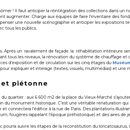
er ! Il faut anticiper la réintégration des collections dans un no
nt augmenter. Charge aux équipes de faire l’inventaire des fond
te penser une nouvelle scénographie et anticiper les expositions 
 tous les publics.
s. Après un ravalement de façade. la réhabilitation intérieure se
rvant tous les niveaux, la rénovation du système de chauffage et 
paces d’exposition et de circulation sur les cinq étages du
Muséu
 pour expliquer et interagir (textes, visuels, multimédias) et une
 et piétonne
du quartier : aux 6 600 m2 de la place du Vieux-Marché s’ajouten
in du monument historique. C’est une véritable renaturation qui
e et connectera l’édifice à la rue de Paris. Des plantations illustran
éum, fougères rappelant l’époque préhistorique) et des aires de 
c pourra suivre les étapes de la reconstitution du loricatosauru