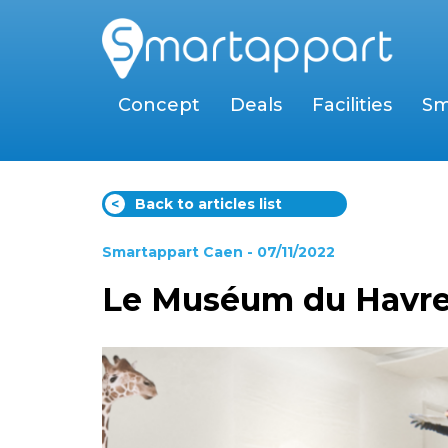
Concept
Deals
Facilities
Sm
<
Back to articles list
Smartappart Caen
- 07/11/2022
Le Muséum du Havre r