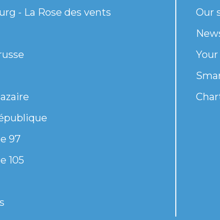
rg - La Rose des vents
Our s
New
russe
Your
Smar
azaire
Chart
épublique
e 97
e 105
s