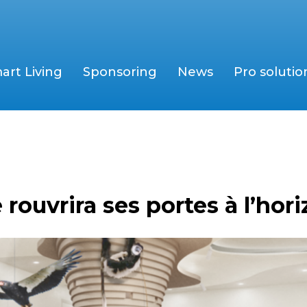
art Living
Sponsoring
News
Pro solutio
ouvrira ses portes à l’hor