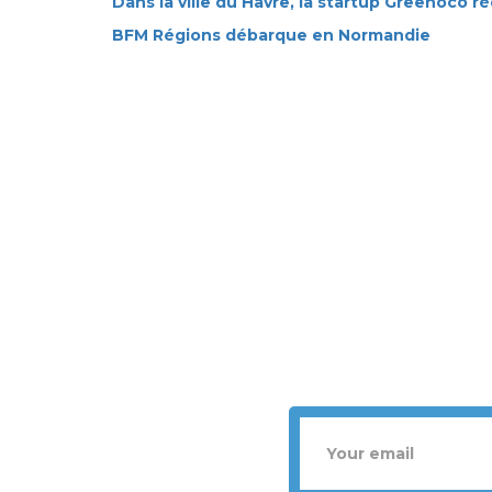
Dans la ville du Havre, la startup Greenoco r
BFM Régions débarque en Normandie