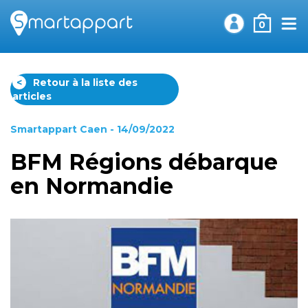
0
<
Retour à la liste des
articles
Smartappart Caen
- 14/09/2022
BFM Régions débarque
en Normandie