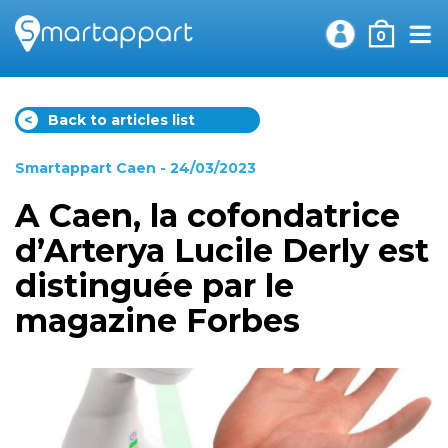
0
<
Back to articles list
Smartappart Caen
- 24/03/2023
A Caen, la cofondatrice
d’Arterya Lucile Derly est
distinguée par le
magazine Forbes