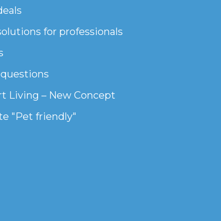
deals
olutions for professionals
s
 questions
t Living – New Concept
e "Pet friendly"