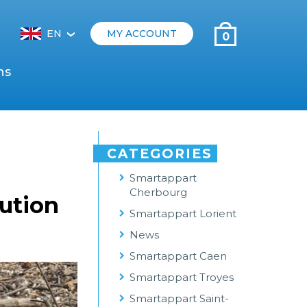
EN
MY ACCOUNT
0
‹
ns
CATEGORIES
Smartappart
Cherbourg
lution
Smartappart Lorient
News
Smartappart Caen
Smartappart Troyes
Smartappart Saint-