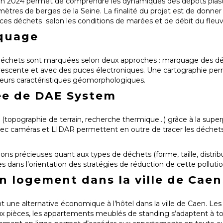
'en 2024 permet de comprendre les dynamiques des dépôts plast
omètres de berges de la Seine. La finalité du projet est de donner
 ces déchets selon les conditions de marées et de débit du fleuv
quage
e déchets sont marquées selon deux approches : marquage des d
orescente et avec des puces électroniques. Une cartographie pe
de leurs caractéristiques géomorphologiques.
ée de DAE System
n (topographie de terrain, recherche thermique…) grâce à la super
vec caméras et LIDAR permettent en outre de tracer les déchet
ons précieuses quant aux types de déchets (forme, taille, distrib
es dans l’orientation des stratégies de réduction de cette polluti
 logement dans la ville de Caen
t une alternative économique à l’hôtel dans la ville de Caen. Les 
eux pièces, les appartements meublés de standing s’adaptent à t