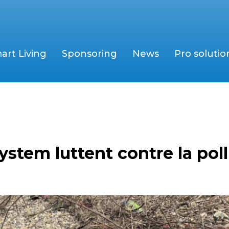
art Living
Sponsoring
News
Pro solutio
stem luttent contre la pol