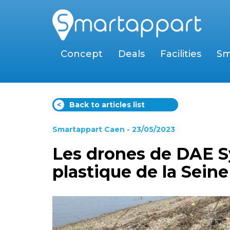
Concept
Deals
Facilities
Sm
<
Back to articles list
Smartappart Caen
- 23/05/2023
Les drones de DAE Sy
plastique de la Seine