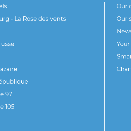
els
Our 
rg - La Rose des vents
Our s
New
russe
Your
Smar
azaire
Chart
épublique
e 97
e 105