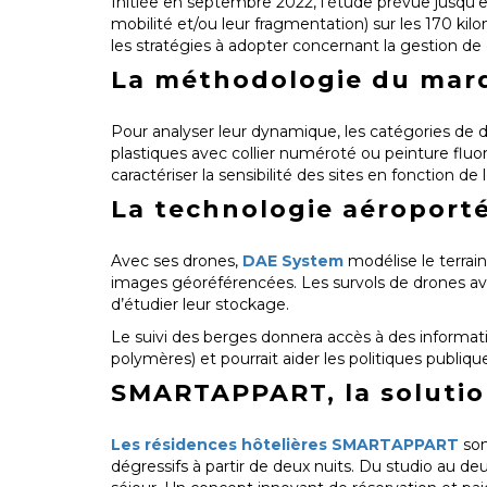
Initiée en septembre 2022, l'étude prévue jusqu
mobilité et/ou leur fragmentation) sur les 170 kil
les stratégies à adopter concernant la gestion de
La méthodologie du mar
Pour analyser leur dynamique, les catégories d
plastiques avec collier numéroté ou peinture flu
caractériser la sensibilité des sites en fonction 
La technologie aéroport
Avec ses drones,
DAE System
modélise le terrai
images géoréférencées. Les survols de drones a
d’étudier leur stockage.
Le suivi des berges donnera accès à des informati
polymères) et pourrait aider les politiques publiqu
SMARTAPPART, la solution
Les résidences hôtelières SMARTAPPART
son
dégressifs à partir de deux nuits. Du studio au d