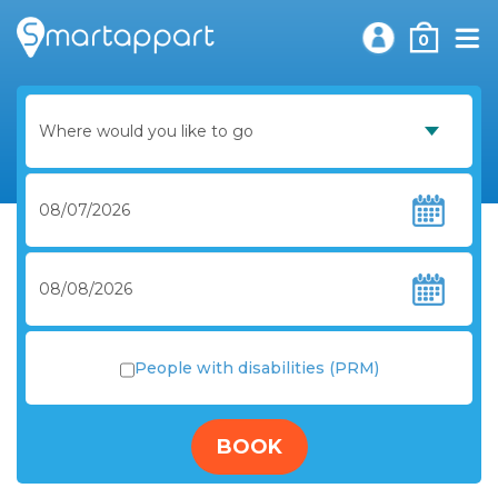
0
People with disabilities (PRM)
BOOK