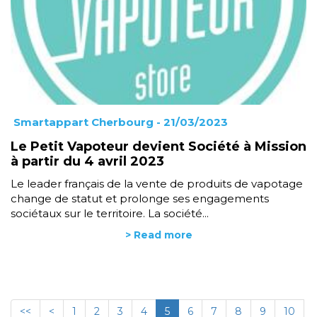
Smartappart Cherbourg
- 21/03/2023
Le Petit Vapoteur devient Société à Mission
à partir du 4 avril 2023
Le leader français de la vente de produits de vapotage
change de statut et prolonge ses engagements
sociétaux sur le territoire. La société...
> Read more
<<
<
1
2
3
4
5
6
7
8
9
10