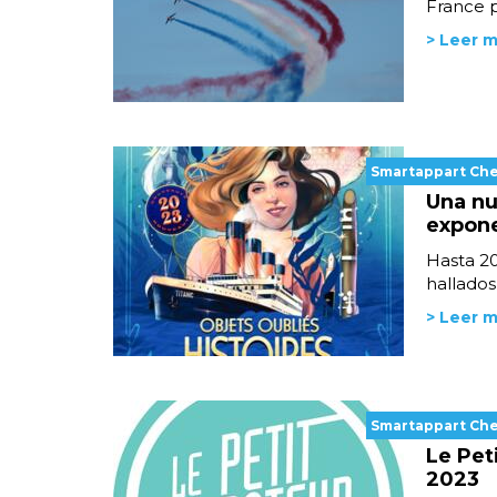
France p
> Leer 
Smartappart Ch
Una nu
expone
Hasta 20
hallados 
> Leer 
Smartappart Ch
Le Pet
2023