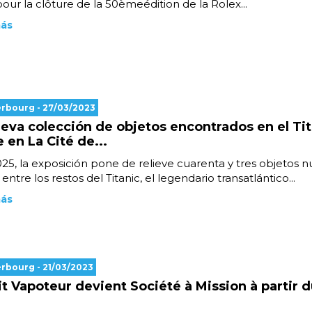
our la clôture de la 50èmeédition de la Rolex...
más
erbourg
- 27/03/2023
eva colección de objetos encontrados en el Tit
 en La Cité de...
25, la exposición pone de relieve cuarenta y tres objetos n
entre los restos del Titanic, el legendario transatlántico...
más
erbourg
- 21/03/2023
it Vapoteur devient Société à Mission à partir d