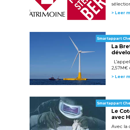
sélectio
> Leer 
Smartappart Ch
La Bre
dévelo
L’appel 
2,57M€ 
> Leer 
Smartappart Ch
Le Cot
avec H
Avec la 