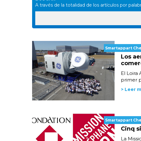
A través de la totalidad de los artículos por palabr
Smartappart Ch
Los ae
comerc
El Loira
primer p
> Leer 
Smartappart Ch
Cinq s
La Missi