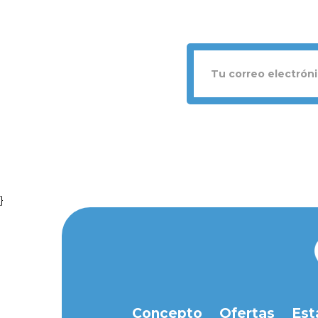
}
Concepto
Ofertas
Est