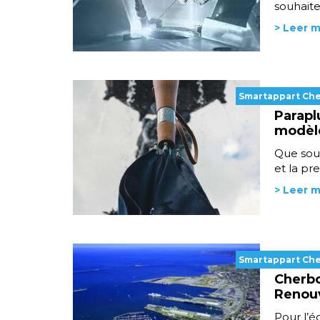
souhaite
> Leer 
Smartappart Ch
Parapl
modèle
Que souf
et la pr
> Leer 
Smartappart Ch
Cherbo
Renou
Pour l’é