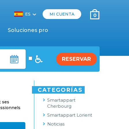
ES
MI CUENTA
0
‹
Soluciones pro
RESERVAR
CATEGORÍAS
Smartappart
t ses
Cherbourg
essionnels
Smartappart Lorient
Noticias