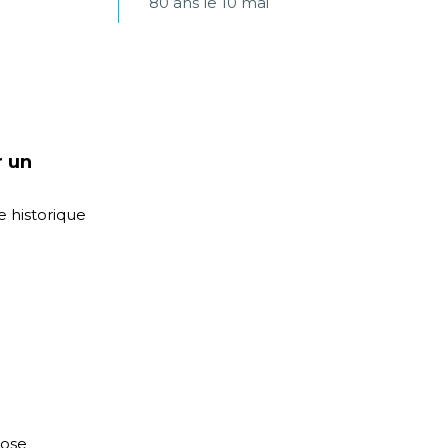
80 ans le 10 mai
r un
e historique
pose