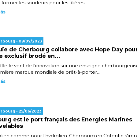
 former les soudeurs pour les filières...
más
erbourg
- 09/07/2023
uie de Cherbourg collabore avec Hope Day pou
 exclusif brodé en...
fle le vent de l’innovation sur une enseigne cherbourgeois
emière marque mondiale de prêt-à-porter...
más
erbourg
- 25/06/2023
urg est le port français des Energies Marines
velables
olien comme pour l’hydrolien, Cherbourg en Cotentin s’im