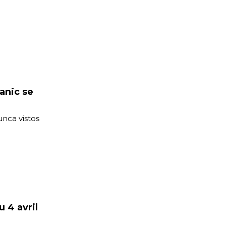
anic se
unca vistos
u 4 avril