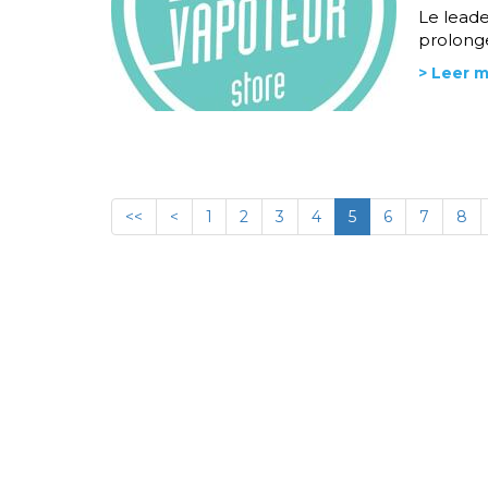
Le leade
prolonge
> Leer 
<<
<
1
2
3
4
5
6
7
8