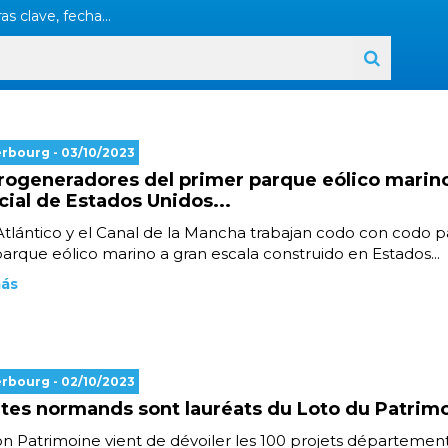
as clave, fecha...
erbourg
- 03/10/2023
rogeneradores del primer parque eólico marin
ial de Estados Unidos...
 Atlántico y el Canal de la Mancha trabajan codo con codo p
arque eólico marino a gran escala construido en Estados...
más
erbourg
- 02/10/2023
ites normands sont lauréats du Loto du Patrim
on Patrimoine vient de dévoiler les 100 projets départemen