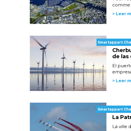
comme le
> Leer 
Smartappart Ch
Cherbu
de las
El puert
empresas
> Leer 
Smartappart Ch
La Pat
La ville