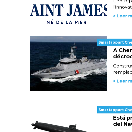
L’entrep
l’innova
> Leer 
Smartappart Ch
A Cher
décroc
Construc
remplace
> Leer 
Smartappart Ch
Está p
del Na