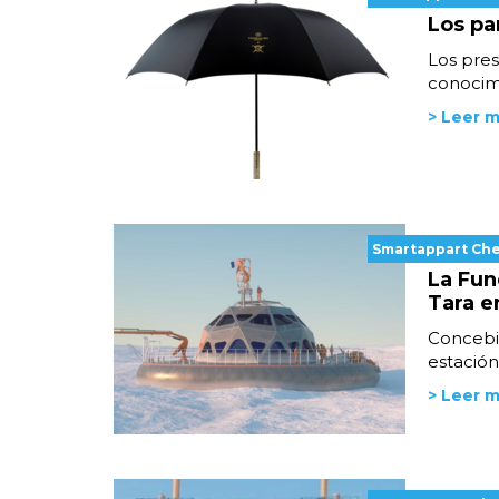
Los pa
Los pres
conocimi
> Leer 
Smartappart Ch
La Fun
Tara e
Concebi
estación 
> Leer 