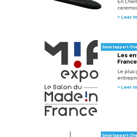
En Cherb
ceremoni
> Leer 
Smartappart Ch
Les en
France
Le plus 
entrepri
> Leer 
Smartappart Ch