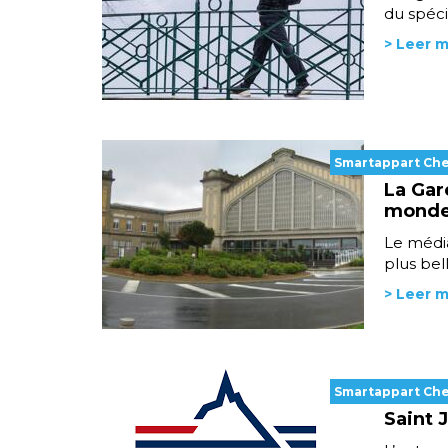
du spéci
> Leer 
Smartappart Ch
La Gar
mond
Le média
plus bel
> Leer 
Smartappart Ch
Saint 