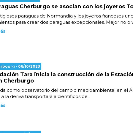
raguas Cherburgo se asocian con los joyeros T
tigiosos paraguas de Normandía y los joyeros franceses un
entos para crear dos paraguas excepcionales. Mejor no olvid
más
erbourg
- 06/10/2023
dación Tara inicia la construcción de la Estació
n Cherburgo
da como observatorio del cambio medioambiental en el Árt
a la deriva transportará a científicos de...
más