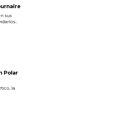
ournaire
en sus
arlos...
n Polar
ico, la