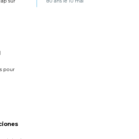
cap sur
80 ans le 10 mai
N
s pour
ciones