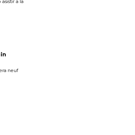
sistir a la
 in
era neuf