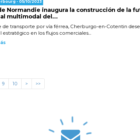
erbourg
- 05/10/2023
de Normandie inaugura la construcción de la fu
al multimodal del...
e de transporte por vía férrea, Cherburgo-en-Cotentin de
 estratégico en los flujos comerciales...
más
9
10
>
>>