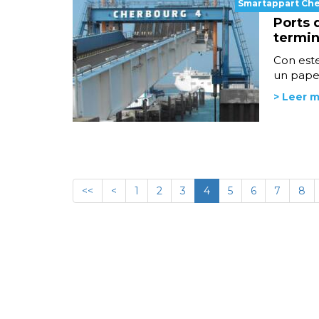
Smartappart Ch
Ports 
termin
Con est
un papel
> Leer 
<<
<
1
2
3
4
5
6
7
8