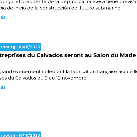
urgo, el presidente de la República francesa tiene previsto a
a de inicio de la construcción del futuro submarino...
más
erbourg
- 06/11/2023
treprises du Calvados seront au Salon du Made
grand événement célébrant la fabrication française accueill
ses du Calvados du 9 au 12 novembre...
más
erbourg
- 16/10/2023