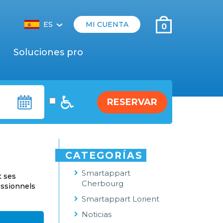
ES
MI CUENTA
0
‹
Soluciones pro
RESERVAR
CATEGORÍAS
Smartappart
t ses
Cherbourg
essionnels
Smartappart Lorient
Noticias