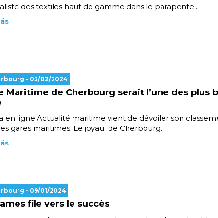
aliste des textiles haut de gamme dans le parapente...
más
erbourg
- 03/02/2024
e Maritime de Cherbourg serait l’une des plus b
e
 en ligne Actualité maritime vient de dévoiler son classem
les gares maritimes. Le joyau de Cherbourg...
más
erbourg
- 09/01/2024
James file vers le succès