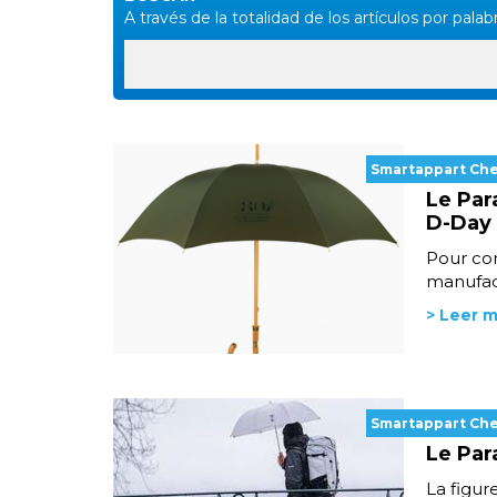
A través de la totalidad de los artículos por palabr
Smartappart Ch
Le Par
D-Day
Pour co
manufact
> Leer 
Smartappart Ch
Le Par
La figur