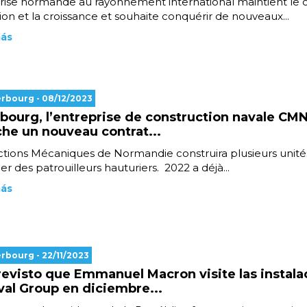
rise normande au rayonnement international maintient le 
tion et la croissance et souhaite conquérir de nouveaux...
más
erbourg
- 08/12/2023
bourg, l’entreprise de construction navale CM
he un nouveau contrat...
tions Mécaniques de Normandie construira plusieurs unité
r des patrouilleurs hauturiers. 2022 a déjà...
más
erbourg
- 22/11/2023
revisto que Emmanuel Macron visite las instala
val Group en diciembre...