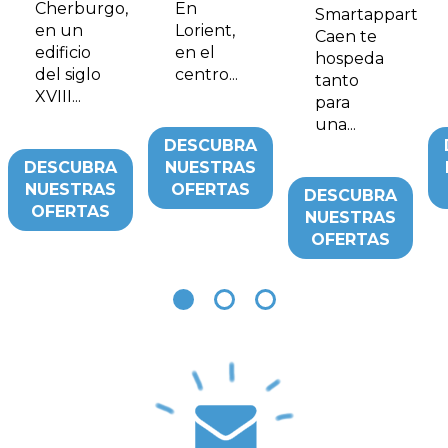
Cherburgo,
En
Smartappart
en un
Lorient,
Caen te
edificio
en el
hospeda
del siglo
centro...
tanto
XVIII...
para
una...
DESCUBRA
DESCUBRA
NUESTRAS
NUESTRAS
OFERTAS
DESCUBRA
OFERTAS
NUESTRAS
OFERTAS