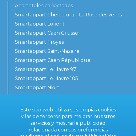
Apartoteles conectados
Smartappart Cherbourg - La Rose des vents
Smartappart Lorient
Smartappart Caen Grusse
Smartappart Troyes
Smartappart Saint-Nazaire
Smartappart Caen République
Smartappart Le Havre 97
Smartappart Le Havre 105
Smartappart Niort
Nuestros alojamientos
Este sitio web utiliza sus propias cookies
y las de terceros para mejorar nuestros
servicios y mostrarle publicidad
Contacta con nosotros
relacionada con sus preferencias
Condiciones generales