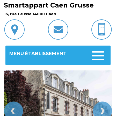
Smartappart Caen Grusse
16, rue Grusse 14000 Caen
MENU ÉTABLISSEMENT
Toggle
navigatio