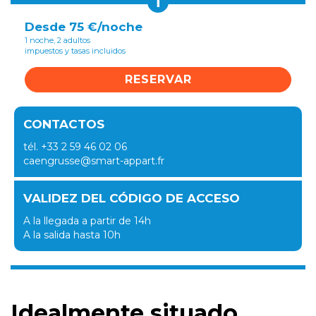
i
Desde 75 €/noche
1 noche, 2 adultos
impuestos y tasas incluidos
RESERVAR
CONTACTOS
tél. +33 2 59 46 02 06
caengrusse@smart-appart.fr
VALIDEZ DEL CÓDIGO DE ACCESO
A la llegada a partir de 14h
A la salida hasta 10h
Idealmente situado