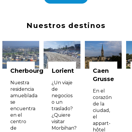
Nuestros destinos
Cherbourg
Lorient
Caen
Grusse
Nuestra
¿Un viaje
residencia
de
En el
amueblada
negocios
corazón
se
o un
de la
encuentra
traslado?
ciudad,
en el
¿Quiere
el
centro
visitar
appart-
de
Morbihan?
hôtel