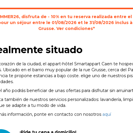
MER26, disfruta de - 10% en tu reserva realizada entre el
pour un séjour entre le 01/08/2026 et le 31/08/2026 inclus
Grusse. Ver condiciones*
ealmente situado
corazón de la ciudad, el appart-hôtel Smartappart Caen te hospe
 Ubicado en el barrio muy popular de la rue Grusse, cerca del Pal
ncia te propone estancias a bajo coste. elige uno de nuestros 
idades.
l año podrás beneficiar de unas ofertas para disfrutar sin arruinar
ta también de nuestros servicios personalizados: lavandería, limpi
ue se adapte a tu modo de vida.
más información, ponte en contacto con nosotros
aquí
¡Pide tu cena a domicilio!