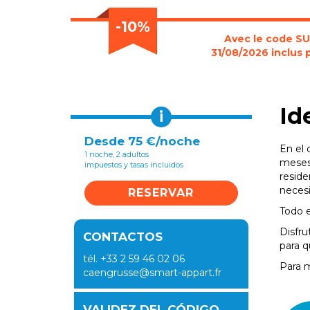
-10%
Avec le code SUM
31/08/2026 inclus 
Id
i
Desde 75 €/noche
En el 
1 noche, 2 adultos
meses.
impuestos y tasas incluidos
reside
neces
RESERVAR
Todo e
Disfru
CONTACTOS
para q
tél. +33 2 59 46 02 06
Para 
caengrusse@smart-appart.fr
VALIDEZ DEL CÓDIGO