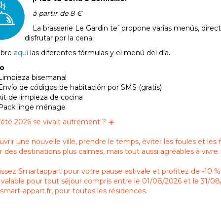
à partir de 8 €
La brasserie Le Gardin te`propone varias menús, direc
disfrutar por la cena.
ubre
aquí
las diferentes fórmulas y el menú del día.
po
Limpieza bisemanal
Envío de códigos de habitación por SMS (gratis)
kit de limpieza de cocina
Pack linge ménage
 l’été 2026 se vivait autrement ? ☀️
vrir une nouvelle ville, prendre le temps, éviter les foules et les 
ir des destinations plus calmes, mais tout aussi agréables à vivre.
issez Smartappart pour votre pause estivale et profitez de -1
valable pour tout séjour compris entre le 01/08/2026 et le 31/08
mart-appart.fr, pour toutes les résidences.