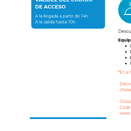
DE ACCESO
A la llegada a partir de 14h
A la salida hasta 10h
Desc
Equi
*
Et si
Décou
chois
Chois
Code 
www.s