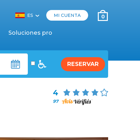
ES
MI CUENTA
0
‹
Soluciones pro
RESERVAR
4
97