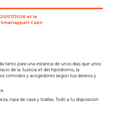
 20/07/2026 et le
 à Smartappart Caen
da tanto para una estancia de unos días que unos
acio de la Justicia et del hipódromo, la
pisos cómodos y acogedores según tus deseos y
te.
eza, ropa de casa y toallas. Todo a tu disposición