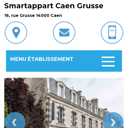
Smartappart Caen Grusse
16, rue Grusse 14000 Caen
MENU ÉTABLISSEMENT
Toggle
navigatio