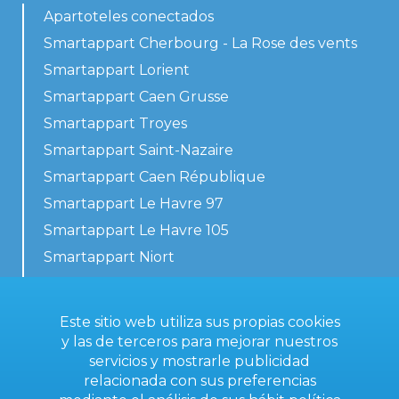
Apartoteles conectados
Smartappart Cherbourg - La Rose des vents
Smartappart Lorient
Smartappart Caen Grusse
Smartappart Troyes
Smartappart Saint-Nazaire
Smartappart Caen République
Smartappart Le Havre 97
Smartappart Le Havre 105
Smartappart Niort
Nuestros alojamientos
Este sitio web utiliza sus propias cookies
y las de terceros para mejorar nuestros
servicios y mostrarle publicidad
Contacta con nosotros
relacionada con sus preferencias
Condiciones generales