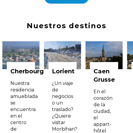
Nuestros destinos
Cherbourg
Lorient
Caen
Grusse
Nuestra
¿Un viaje
residencia
de
En el
amueblada
negocios
corazón
se
o un
de la
encuentra
traslado?
ciudad,
en el
¿Quiere
el
centro
visitar
appart-
de
Morbihan?
hôtel