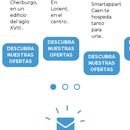
Cherburgo,
En
Smartappart
en un
Lorient,
Caen te
edificio
en el
hospeda
del siglo
centro...
tanto
XVIII...
para
una...
DESCUBRA
DESCUBRA
NUESTRAS
NUESTRAS
OFERTAS
DESCUBRA
OFERTAS
NUESTRAS
OFERTAS