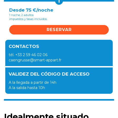
i
Desde 75 €/noche
1 noche, 2 adultos
impuestos y tasas incluidos
RESERVAR
CONTACTOS
tél. +33 2 59 46 02 06
caengrusse@smart-appart.fr
VALIDEZ DEL CÓDIGO DE ACCESO
A la llegada a partir de 14h
A la salida hasta 10h
Idealmente situado