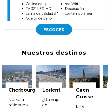
Cocina equipada
red Wifi
TV 32" LED HD
Decoración
cama de calidad 3 *
contemporánea
Cuarto de baño
ESCOGER
Nuestros destinos
Cherbourg
Lorient
Caen
Grusse
Nuestra
¿Un viaje
residencia
de
En el