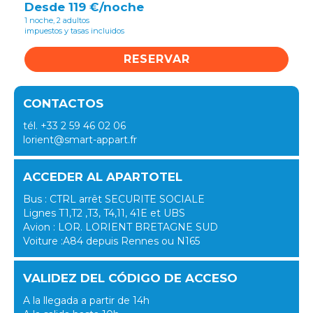
Desde 119 €/noche
1 noche, 2 adultos
impuestos y tasas incluidos
RESERVAR
CONTACTOS
tél. +33 2 59 46 02 06
lorient@smart-appart.fr
ACCEDER AL APARTOTEL
Bus : CTRL arrêt SECURITE SOCIALE
Lignes T1,T2 ,T3, T4,11, 41E et UBS
Avion : LOR. LORIENT BRETAGNE SUD
Voiture :A84 depuis Rennes ou N165
VALIDEZ DEL CÓDIGO DE ACCESO
A la llegada a partir de 14h