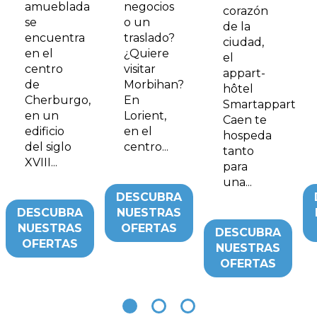
amueblada
negocios
corazón
se
o un
de la
encuentra
traslado?
ciudad,
en el
¿Quiere
el
centro
visitar
appart-
de
Morbihan?
hôtel
Cherburgo,
En
Smartappart
en un
Lorient,
Caen te
edificio
en el
hospeda
del siglo
centro...
tanto
XVIII...
para
una...
DESCUBRA
DESCUBRA
NUESTRAS
NUESTRAS
OFERTAS
DESCUBRA
OFERTAS
NUESTRAS
OFERTAS