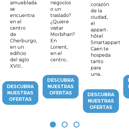
amueblada
negocios
corazón
se
o un
de la
encuentra
traslado?
ciudad,
en el
¿Quiere
el
centro
visitar
appart-
de
Morbihan?
hôtel
Cherburgo,
En
Smartappart
en un
Lorient,
Caen te
edificio
en el
hospeda
del siglo
centro...
tanto
XVIII...
para
una...
DESCUBRA
DESCUBRA
NUESTRAS
NUESTRAS
OFERTAS
DESCUBRA
OFERTAS
NUESTRAS
OFERTAS