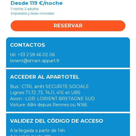
Desde 119 €/noche
1 noche, 2 adultos
impuestos y tasas incluidos
RESERVAR
CONTACTOS
tél. +33 2 59 46 02 06
lorient@smart-appart.fr
ACCEDER AL APARTOTEL
Bus : CTRL arrêt SECURITE SOCIALE
Lignes T1,T2 ,T3, T4,11, 41E et UBS
Avion : LOR. LORIENT BRETAGNE SUD
Voiture :A84 depuis Rennes ou N165
VALIDEZ DEL CÓDIGO DE ACCESO
A la llegada a partir de 14h