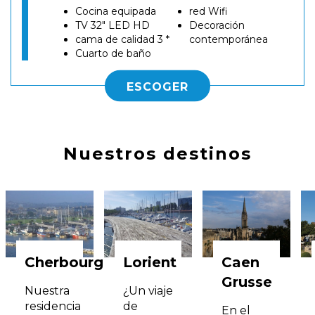
Cocina equipada
red Wifi
TV 32" LED HD
Decoración
cama de calidad 3 *
contemporánea
Cuarto de baño
ESCOGER
Nuestros destinos
Cherbourg
Lorient
Caen
Grusse
Nuestra
¿Un viaje
residencia
de
En el