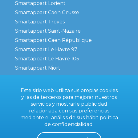
Smartappart Lorient
Smartappart Caen Grusse
Smartappart Troyes
Smartappart Saint-Nazaire
Smartappart Caen République
Smartappart Le Havre 97
Smartappart Le Havre 105
Smartappart Niort
Nuestros alojamientos
Este sitio web utiliza sus propias cookies
y las de terceros para mejorar nuestros
servicios y mostrarle publicidad
Contacta con nosotros
relacionada con sus preferencias
Condiciones generales
mediante el análisis de sus hábit
política
de confidencialidad
.
Aviso legal