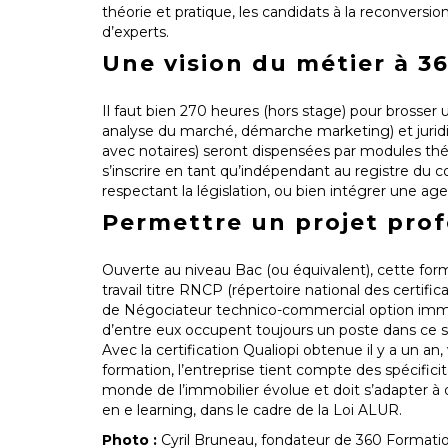
théorie et pratique, les candidats à la reconversio
d’experts.
Une vision du métier à 3
Il faut bien 270 heures (hors stage) pour brosser
analyse du marché, démarche marketing) et jurid
avec notaires) seront dispensées par modules thé
s’inscrire en tant qu’indépendant au registre du 
respectant la législation, ou bien intégrer une ag
Permettre un projet pro
Ouverte au niveau Bac (ou équivalent), cette f
travail titre RNCP (répertoire national des certifi
de Négociateur technico-commercial option immob
d’entre eux occupent toujours un poste dans ce s
Avec la certification Qualiopi obtenue il y a un a
formation, l’entreprise tient compte des spécifici
monde de l’immobilier évolue et doit s’adapter à 
en e learning, dans le cadre de la Loi ALUR.
Photo :
Cyril Bruneau, fondateur de 360 Formati