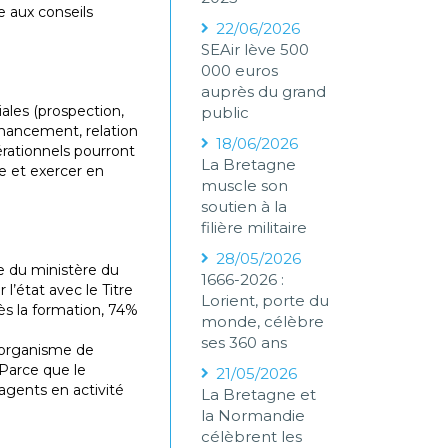
e aux conseils
22/06/2026
SEAir lève 500
000 euros
auprès du grand
ales (prospection,
public
inancement, relation
18/06/2026
rationnels pourront
La Bretagne
e et exercer en
muscle son
soutien à la
filière militaire
28/05/2026
e du ministère du
1666-2026 :
l’état avec le Titre
Lorient, porte du
s la formation, 74%
monde, célèbre
ses 360 ans
t organisme de
 Parce que le
21/05/2026
agents en activité
La Bretagne et
la Normandie
célèbrent les