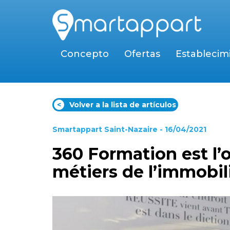
Concepto
Ofertas
Establecim
<
Volver a la lista de artículos
Smartappart Saint-Nazaire
- 16/04/2021
360 Formation est l
métiers de l’immobil