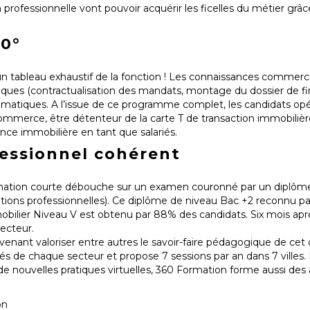
n professionnelle vont pouvoir acquérir les ficelles du métier grâc
60°
 un tableau exhaustif de la fonction ! Les connaissances commerci
iques (contractualisation des mandats, montage du dossier de f
matiques. A l’issue de ce programme complet, les candidats opé
commerce, être détenteur de la carte T de transaction immobilièr
ence immobilière en tant que salariés.
fessionnel cohérent
ormation courte débouche sur un examen couronné par un diplôm
cations professionnelles). Ce diplôme de niveau Bac +2 reconnu par 
ilier Niveau V est obtenu par 88% des candidats. Six mois aprè
ecteur.
n, venant valoriser entre autres le savoir-faire pédagogique de ce
tés de chaque secteur et propose 7 sessions par an dans 7 villes.
de nouvelles pratiques virtuelles, 360 Formation forme aussi des 
on