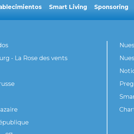
ablecimientos
Smart Living
Sponsoring
dos
Nues
rg - La Rose des vents
Nues
Noti
russe
Preg
Smar
azaire
Chart
épublique