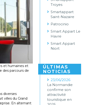
Troyes
Smartappart
Saint-Nazaire
Patrocinio
Smart Appart Le
Havre
Smart Appart
Niort
ues et humaines et
ÚLTIMAS
e des parcours de
NOTICIAS
23/06/2026
La Normandie
confirme son
s diverses
attractivité
t villes du Grand
touristique en
prise. En alternant
2025