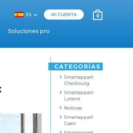
ES
MI CUENTA
0
‹
Soluciones pro
CATEGORÍAS
Smartappart
Cherbourg
x
Smartappart
Lorient
Noticias
Smartappart
Caen
Smartappart