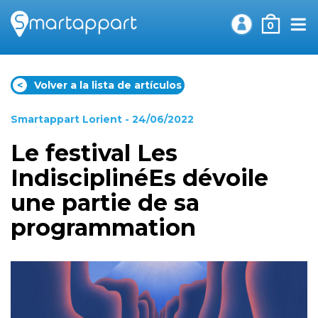
0
<
Volver a la lista de artículos
Smartappart Lorient
- 24/06/2022
Le festival Les
IndisciplinéEs dévoile
une partie de sa
programmation