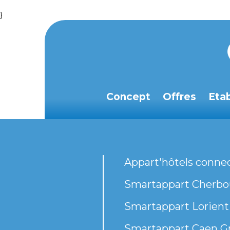
}
Concept
Offres
Eta
Appart'hôtels conne
Smartappart Cherbou
Smartappart Lorient
Smartappart Caen G