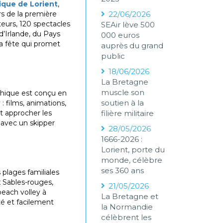
tique de Lorient
,
rs de la première
22/06/2026
teurs, 120 spectacles
SEAir lève 500
d’Irlande, du Pays
000 euros
La fête qui promet
auprès du grand
public
18/06/2026
La Bretagne
muscle son
hique est conçu en
soutien à la
: films, animations,
t approcher les
filière militaire
 avec un skipper
28/05/2026
1666-2026 :
Lorient, porte du
monde, célèbre
ses 360 ans
plages familiales
x Sables-rouges,
21/05/2026
beach volley à
La Bretagne et
té et facilement
la Normandie
célèbrent les