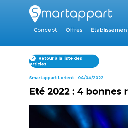
Concept
Offres
Etablissemen
<
Retour à la liste des
articles
Smartappart Lorient
- 04/04/2022
Eté 2022 : 4 bonnes r