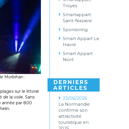
Troyes
Smartappart
Saint-Nazaire
Sponsoring
Smart Appart Le
Havre
Smart Appart
Niort
le Morbihan :
DERNIERS
ARTICLES
ages sur le littoral
é de la voile. Sans
23/06/2026
ue année par 800
La Normandie
helin.
confirme son
attractivité
touristique en
2025