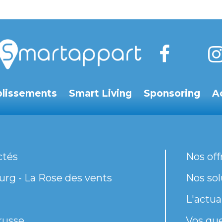
blissements
Smart Living
Sponsoring
A
ctés
Nos off
rg - La Rose des vents
Nos sol
L'actua
russe
Vos qu