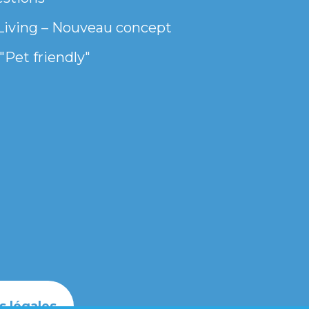
Living – Nouveau concept
"Pet friendly"
s légales