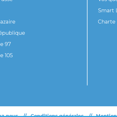
Smart 
azaire
Charte 
épublique
e 97
e 105
ez-nous
Conditions générales
Mention