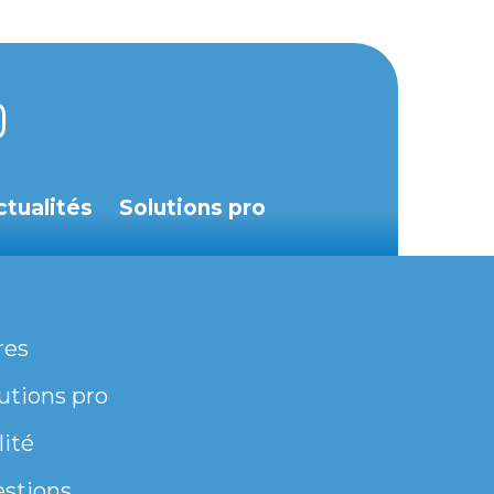
ctualités
Solutions pro
res
utions pro
lité
estions