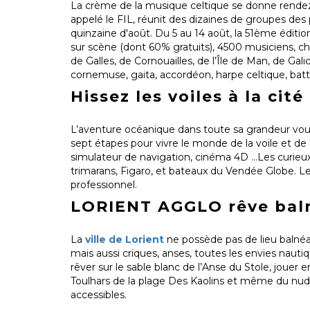
La crème de la musique celtique se donne rendez-v
appelé le FIL, réunit des dizaines de groupes des p
quinzaine d'août. Du 5 au 14 août, la 51ème édition
sur scène (dont 60% gratuits), 4500 musiciens, chan
de Galles, de Cornouailles, de l’Île de Man, de Gal
cornemuse, gaita, accordéon, harpe celtique, batt
Hissez les voiles à la cité
L’aventure océanique dans toute sa grandeur vou
sept étapes pour vivre le monde de la voile et de l
simulateur de navigation, cinéma 4D …Les curieux 
trimarans, Figaro, et bateaux du Vendée Globe. Le
professionnel.
LORIENT AGGLO rêve bal
La
ville de Lorient
ne possède pas de lieu balnéai
mais aussi criques, anses, toutes les envies nauti
rêver sur le sable blanc de l’Anse du Stole, jouer 
Toulhars de la plage Des Kaolins et même du nudis
accessibles.