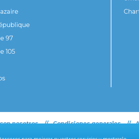
azaire
Chart
épublique
e 97
e 105
os
 con nosotros
Condiciones generales
A