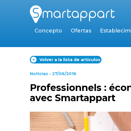
Concepto
Ofertas
Establecim
<
Volver a la lista de artículos
Noticias
- 27/06/2016
Professionnels : éco
avec Smartappart