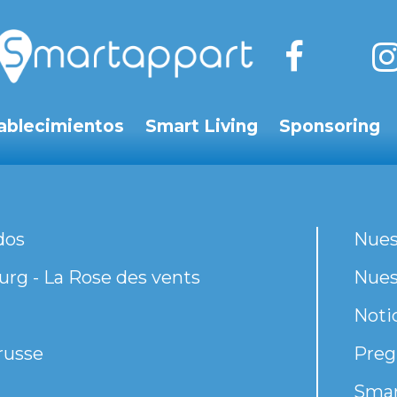
ablecimientos
Smart Living
Sponsoring
dos
Nues
rg - La Rose des vents
Nues
Noti
russe
Preg
Smar