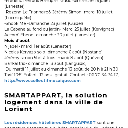
-Frédéric Perroux Handpan Music -dimanche 16 juillet
(Lanester)
-Rozenn Le Trionnaire& Jérémy Simon- mardi 18 juillet
(Locmiquélic)
-Shook Me -Dimanche 23 juillet (Guidel)
La Cabane au fond du jardin- Mardi 25 juillet (Kervignac)
Accord’ Ebene -dimanche 30 juillet (Lanester)
Mois d’août
Nijadell- mardi 1er août (Lanester)
Nicolas Kervazo solo -dimanche 6 août (Nostang)
Jérémy simon 5tet à trois- mardi 8 août (Quéven)
Bankal trio- dimanche 13 août (Languidic)
Du mardi 11 juillet au dimanche 13 août, de 20 h à 21 h 30
Tarif 10€, Enfant -12 ans : gratuit. Contact : 06 70 34 74 17,
http://www.collectifmosaique.com
SMARTAPPART, la solution
logement dans la ville de
Lorient
Les résidences hôtelières SMARTAPPART
sont une